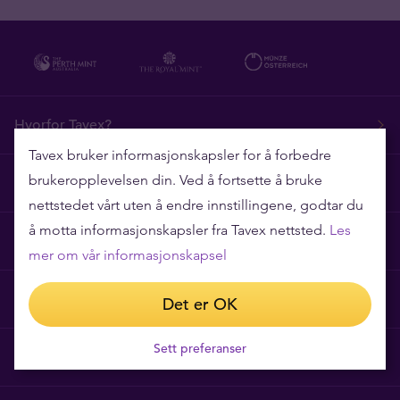
Hvorfor Tavex?
Tavex bruker informasjonskapsler for å forbedre
brukeropplevelsen din. Ved å fortsette å bruke
Ofte stilte spørsmål
nettstedet vårt uten å endre innstillingene, godtar du
å motta informasjonskapsler fra Tavex nettsted.
Les
Tavex Privacy and Cookies Policy
mer om vår informasjonskapsel
Vilkår for bruk
Det er OK
Sett preferanser
Prispolicy