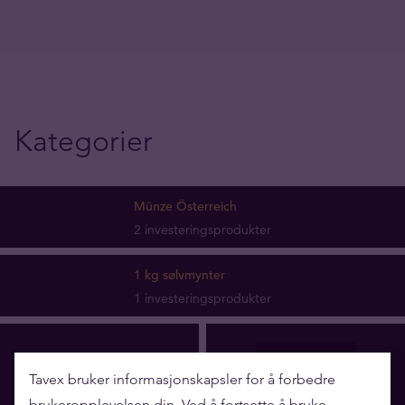
Kategorier
Münze Österreich
2 investeringsprodukter
1 kg sølvmynter
1 investeringsprodukter
Tavex bruker informasjonskapsler for å forbedre
brukeropplevelsen din. Ved å fortsette å bruke