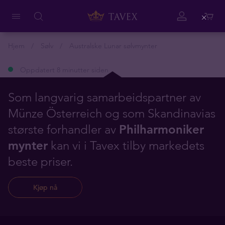
Close
Hjem
Sølv
Australske Lunar sølvmynter
Oppdatert 8 minutter siden
Som langvarig samarbeidspartner av
Münze Österreich og som Skandinavias
største forhandler av
Philharmoniker
mynter
kan vi i Tavex tilby markedets
beste priser.
Kjøp nå