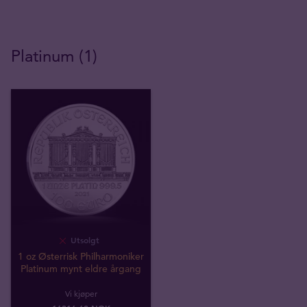
Platinum (1)
Utsolgt
1 oz Østerrisk Philharmoniker
Platinum mynt eldre årgang
Vi kjøper