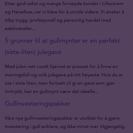
Etter god vekst og mange fornøyde kunder i Lillestrøm
og Hønefoss, var vi klare for å utvide videre. Vi ønsker å
tilby trygg, profesjonell og personlig handel med
edelmetaller...
5 grunner til at gullmynter er en perfekt
(siste-liten) julegave
Med julen rett rundt hjørnet er presset for å finne en
meningsfull og unik julegave på sitt høyeste. Hvis du er
ute i siste liten, men fortsatt vil gi en gave som gjør
inntrykk, kan en gullmynt være det ideelle...
Gullinvesteringspakker
Våre nye gullinvesteringspakker er utviklet for å gjøre
investering i gull enklere, og ikke minst mer tilgjengelig.