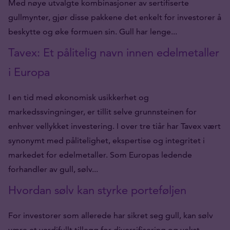
Med nøye utvalgte kombinasjoner av sertifiserte
gullmynter, gjør disse pakkene det enkelt for investorer å
beskytte og øke formuen sin. Gull har lenge...
Tavex: Et pålitelig navn innen edelmetaller
i Europa
I en tid med økonomisk usikkerhet og
markedssvingninger, er tillit selve grunnsteinen for
enhver vellykket investering. I over tre tiår har Tavex vært
synonymt med pålitelighet, ekspertise og integritet i
markedet for edelmetaller. Som Europas ledende
forhandler av gull, sølv...
Hvordan sølv kan styrke porteføljen
For investorer som allerede har sikret seg gull, kan sølv
være et verdifullt tillegg for diversifisering og vekst.