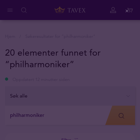
Close
Hjem
Søkeresultater for ”
philharmoniker
”
20 elementer funnet for
“philharmoniker”
Oppdatert 12 minutter siden
Filtre