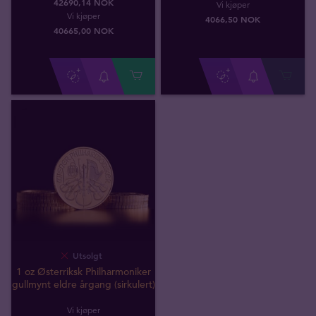
42690,14 NOK
Vi kjøper
Vi kjøper
4066
,
50
NOK
40665
,
00
NOK
Utsolgt
1 oz Østerriksk Philharmoniker
gullmynt eldre årgang (sirkulert)
Vi kjøper