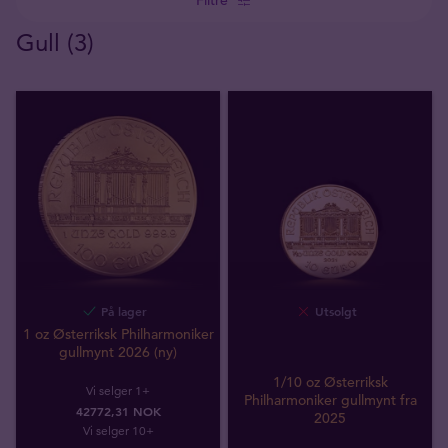
Gull (3)
På lager
Utsolgt
1 oz Østerriksk Philharmoniker
gullmynt 2026 (ny)
1/10 oz Østerriksk
Vi selger 1+
Philharmoniker gullmynt fra
42772,31 NOK
2025
Vi selger 10+