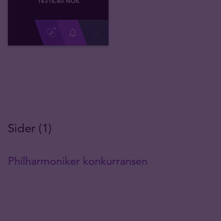
16316
,
60
NOK
Sider (1)
Philharmoniker konkurransen