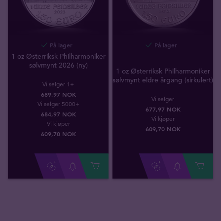
På lager
På lager
1 oz Østerriksk Philharmoniker
sølvmynt 2026 (ny)
1 oz Østerriksk Philharmoniker
sølvmynt eldre årgang (sirkulert)
Vi selger 1+
689,97 NOK
Vi selger
Vi selger 5000+
677,97 NOK
684,97 NOK
Vi kjøper
Vi kjøper
609
,
70
NOK
609
,
70
NOK