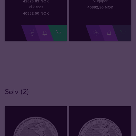
Vi kjøper
42825,83 NOK
40882
,
50
NOK
Vi kjøper
40882
,
50
NOK
Sølv (2)