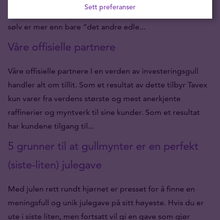
Sett preferanser
erfarne og nye investorer. La oss se nærmere på hvorfor
sølv er mer enn bare “det andre edle...
Våre offisielle partnere
Våre offisielle partnere I en verden av investeringsgull
handler alt om tillit. Som et resultat av dette tilbyr Tavex
kun varer fra verdens største og mest anerkjente
raffinerier og myntverk til sine kunder. Som et resultat
har kundene tilgang til...
5 grunner til at gullmynter er en perfekt
(siste-liten) julegave
Med julen rett rundt hjørnet er presset for å finne en
meningsfull og unik julegave på sitt høyeste. Hvis du er
ute i siste liten, men fortsatt vil gi en gave som gjør