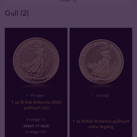
Gull (2)
På lager
Utsolgt
1 oz Britisk Britannia 2026
gullmynt (ny)
Vi selger 1+
1 oz Britisk Britannia gullmynt
42867,17 NOK
eldre årgang
Vi selger 10+