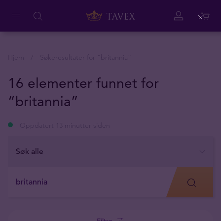
Close
Hjem
Søkeresultater for ”
britannia
”
16 elementer funnet for
“britannia”
Oppdatert 13 minutter siden
Filtre