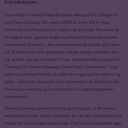
Introduksjon
Tavex tilbyr 1-unse britiske Britannia sølvmynt fra tidligere år
med lavere påslag. For nesten 2000 år siden ble en figur
formet for å symbolisere en nasjon og dens folk. Romerne så
for seg en edel, grasiøs kriger og plasserte henne på mynter
med navnet Britannia, den nye provinsen de hadde gjort krav
på. Britannia har blitt gjenskapt mange ganger ettersom hun
har dukket opp på myntene til hver eneste britiske monark fra
Charles II til Hennes Majestet Dronningen. Kunstnerne i hver
alder har avbildet henne på måter som gjenspeiler ideene og
stilen i deres tid. Gjennom hver inkarnasjon har Britannia fått
flere lag av mening og har kommet til å legemliggjøre en
nasjons ånd.
Med et lavere prispunkt enn sine gull-motpart, er Britannia
sølvbullionmynter et flott alternativ for de som foretrekker mer
metall for sine pengeinvesteringer. Det lavere prispunktet gjør