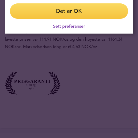
Kjøpspris
604,46 NOK
Det er OK
Din risiko nå
70,53 NOK
Sett preferanser
Fakta:
sølvpriser i NOK har økte 405.91% de siste 8 årene. Den
laveste prisen var 114,91 NOK/oz og den høyeste var 1164,34
NOK/oz. Markedsprisen idag er 604,63 NOK/oz