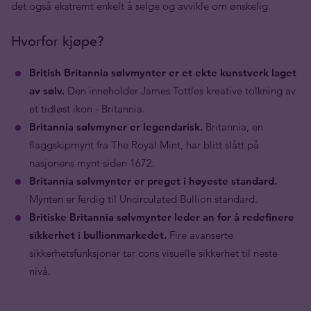
det også ekstremt enkelt å selge og avvikle om ønskelig.
Hvorfor kjøpe?
British Britannia sølvmynter er et ekte kunstverk laget
av sølv.
Den inneholder James Tottles kreative tolkning av
et tidløst ikon - Britannia.
Britannia sølvmyner er legendarisk.
Britannia, en
flaggskipmynt fra The Royal Mint, har blitt slått på
nasjonens mynt siden 1672.
Britannia sølvmynter er preget i høyeste standard.
Mynten er ferdig til Uncirculated Bullion standard.
Britiske Britannia sølvmynter leder an for å redefinere
sikkerhet i bullionmarkedet.
Fire avanserte
sikkerhetsfunksjoner tar cons visuelle sikkerhet til neste
nivå.