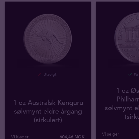
Utsolgt
På 
1 oz Øs
Philhar
1 oz Australsk Kenguru
sølvmynt e
sølvmynt eldre årgang
(sirk
(sirkulert)
Vi selger
Vi kjøper
604
,
46
NOK