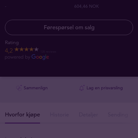
-
604,46 NOK
Førespørsel om salg
Rating
4,2
135 reviews
Sammenlign
Lag en prisvarsling
Hvorfor kjøpe
Historie
Detaljer
Sendingsdet