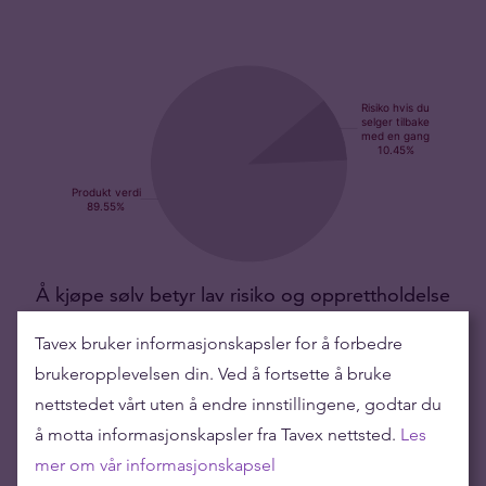
Å kjøpe sølv betyr lav risiko og opprettholdelse
Tavex bruker informasjonskapsler for å forbedre
Sølvs verdi har vokst gjennom årene, noe som gjør at det er en
brukeropplevelsen din. Ved å fortsette å bruke
smart investering for sparing eller opprettholdning av midler.
nettstedet vårt uten å endre innstillingene, godtar du
å motta informasjonskapsler fra Tavex nettsted.
Les
Produkt verdi
674,99 NOK
mer om vår informasjonskapsel