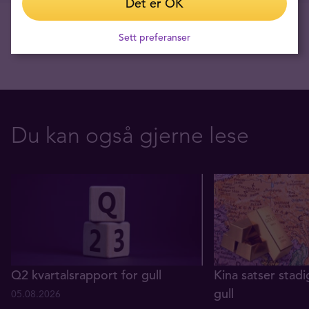
Det er OK
Sett preferanser
Du kan også gjerne lese
Q2 kvartalsrapport for gull
Kina satser stadi
gull
05.08.2026