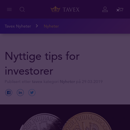
Close
Tavex Nyheter
Nyheter
Nyttige tips for
investorer
Publisert etter
tavex
kategori
Nyheter
på 29.03.2019