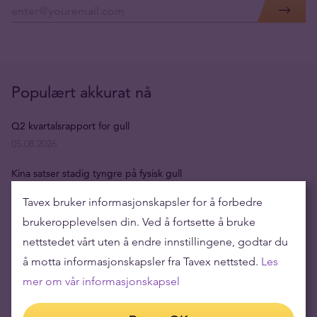
Populært akkurat nå
Q2 kvartalsrapport for gull
05.08.2026
Kina satser stadig tyngre på fysisk gull
29.07.2026
Tavex bruker informasjonskapsler for å forbedre
Gull og sølv i juli
brukeropplevelsen din. Ved å fortsette å bruke
20.07.2026
nettstedet vårt uten å endre innstillingene, godtar du
å motta informasjonskapsler fra Tavex nettsted.
Les
Svak sommer for gull og sølv
mer om vår informasjonskapsel
14.07.2026