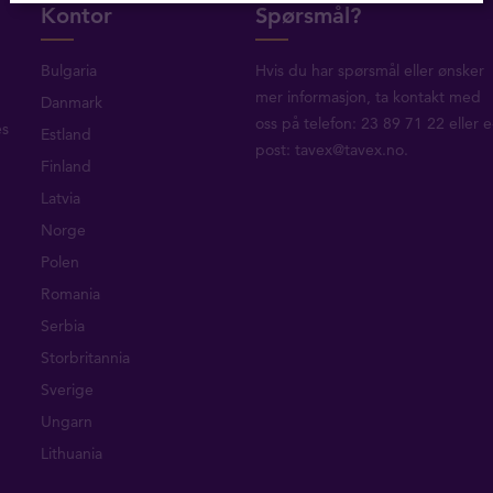
Kontor
Spørsmål?
Bulgaria
Hvis du har spørsmål eller ønsker
mer informasjon, ta
kontakt med
Danmark
oss
på telefon: 23 89 71 22 eller e
es
Estland
post:
tavex@tavex.no
.
Finland
Latvia
Norge
Polen
Romania
Serbia
Storbritannia
Sverige
Ungarn
Lithuania