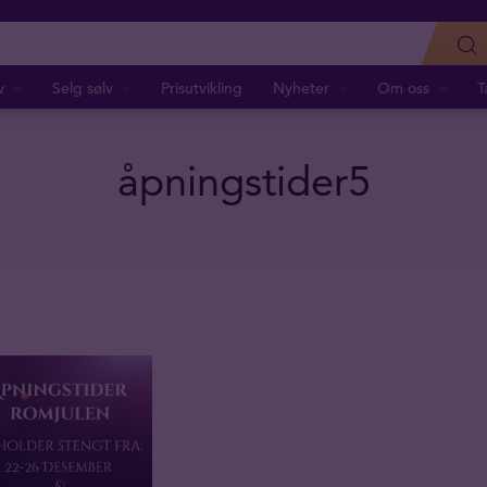
v
Selg sølv
Prisutvikling
Nyheter
Om oss
T
åpningstider5