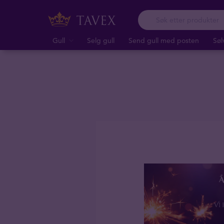
Gull
Selg gull
Send gull med posten
Søl