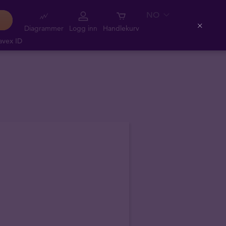
NO
Diagrammer
Logg inn
Handlekurv
Close
avex ID