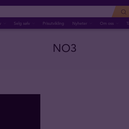
v
Selg sølv
Prisutvikling
Nyheter
Om oss
T
NO3