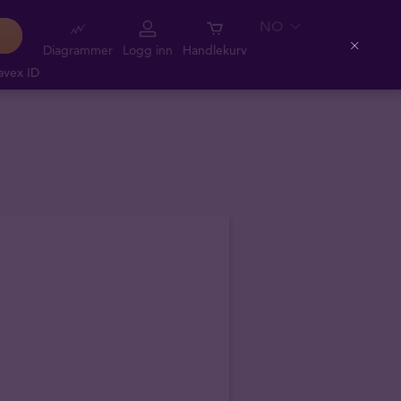
NO
Diagrammer
Logg inn
Handlekurv
Close
avex ID