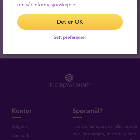
om vår informasjonskapsel
Det er OK
Sett preferanser
Kontor
Spørsmål?
Bulgaria
Hvis du har spørsmål eller ønsker
mer informasjon, ta
kontakt med
Danmark