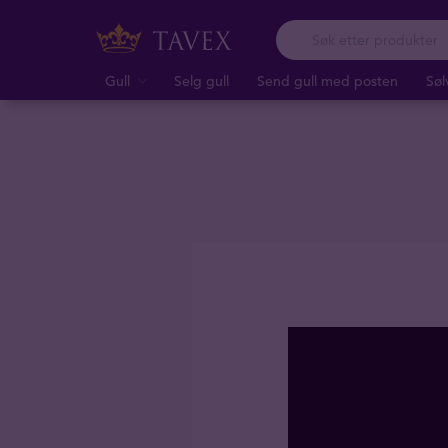
Gull
Selg gull
Send gull med posten
Søl