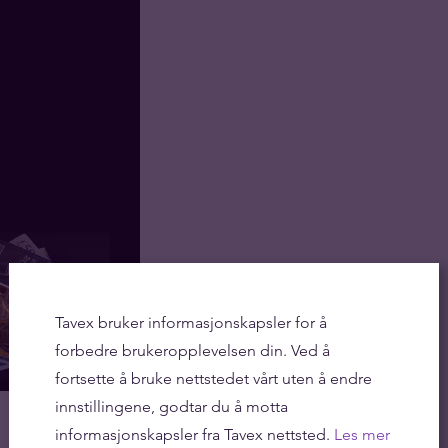
Tavex bruker informasjonskapsler for å
forbedre brukeropplevelsen din. Ved å
fortsette å bruke nettstedet vårt uten å endre
innstillingene, godtar du å motta
informasjonskapsler fra Tavex nettsted.
Les mer