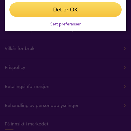
Det er OK
Ofte stilte spørsmål
Sett preferanser
Tavex Privacy and Cookies Policy
Vilkår for bruk
Prispolicy
Betalingsinformasjon
Behandling av personopplysninger
Få innsikt i markedet