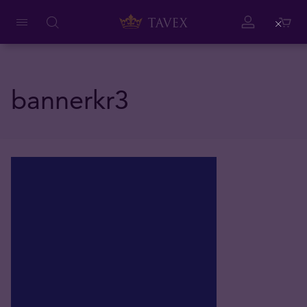
Close
bannerkr3