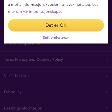
å motta informasjonskapsler fra Tavex nettsted.
Les
mer om vår informasjonskapsel
Det er OK
Hvorfor Tavex?
Sett preferanser
Ofte stilte spørsmål
Tavex Privacy and Cookies Policy
Vilkår for bruk
Prispolicy
Betalingsinformasjon