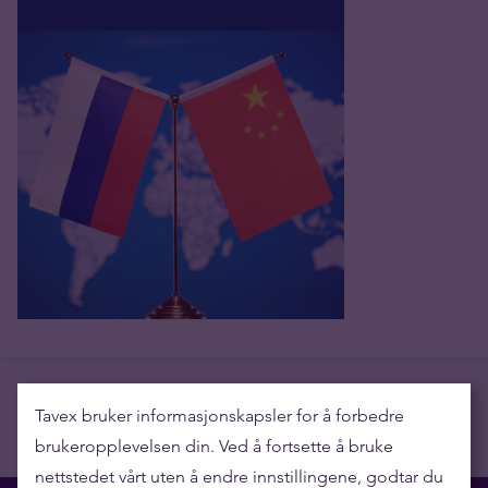
Tavex bruker informasjonskapsler for å forbedre
brukeropplevelsen din. Ved å fortsette å bruke
nettstedet vårt uten å endre innstillingene, godtar du