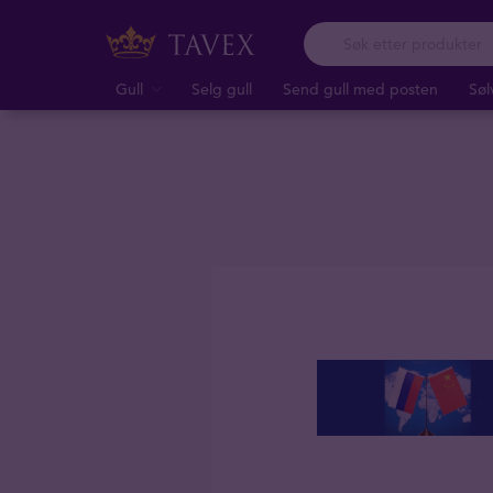
Gull
Selg gull
Send gull med posten
Søl