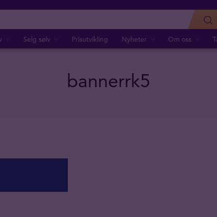
v
Selg sølv
Prisutvikling
Nyheter
Om oss
T
bannerrk5