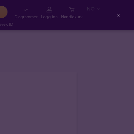
NO
Diagrammer
Logg inn
Handlekurv
Close
avex ID