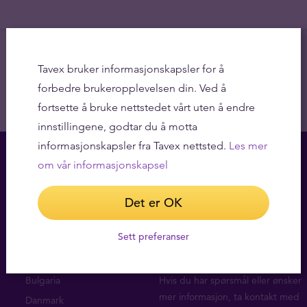
Tavex bruker informasjonskapsler for å
forbedre brukeropplevelsen din. Ved å
fortsette å bruke nettstedet vårt uten å endre
innstillingene, godtar du å motta
informasjonskapsler fra Tavex nettsted.
Les mer
om vår informasjonskapsel
Det er OK
Sett preferanser
Kontor
Spørsmål?
Bulgaria
Hvis du har spørsmål eller ønsker
mer informasjon, ta
kontakt med
Danmark