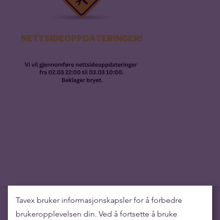
Tavex bruker informasjonskapsler for å forbedre
brukeropplevelsen din. Ved å fortsette å bruke