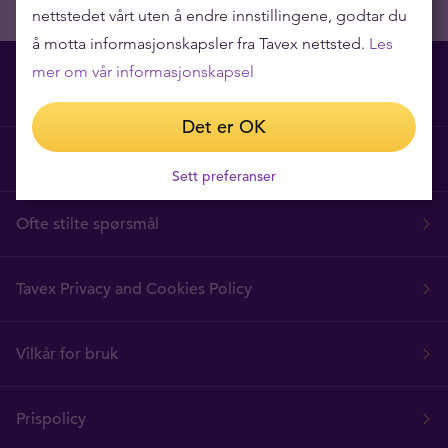
nettstedet vårt uten å endre innstillingene, godtar du
å motta informasjonskapsler fra Tavex nettsted.
Les
mer om vår informasjonskapsel
Det er OK
Hvorfor Tavex?
Sett preferanser
Ofte stilte spørsmål
Tavex Privacy and Cookies Policy
Vilkår for bruk
Prispolicy