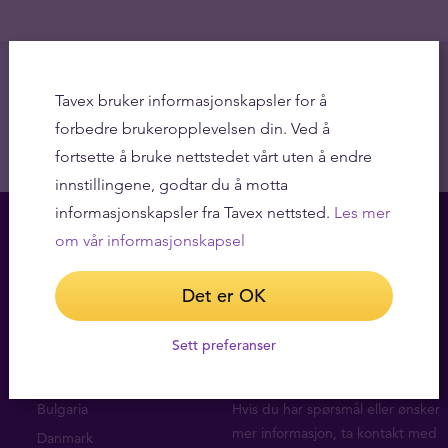
Tavex bruker informasjonskapsler for å
forbedre brukeropplevelsen din. Ved å
fortsette å bruke nettstedet vårt uten å endre
innstillingene, godtar du å motta
informasjonskapsler fra Tavex nettsted.
Les mer
om vår informasjonskapsel
Det er OK
Sett preferanser
Kontor
Spørsmål?
Bulgaria
Hvis du har spørsmål eller ønsker
mer informasjon, ta
kontakt med
Danmark