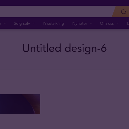
v
Selg sølv
Prisutvikling
Nyheter
Om oss
T
Untitled design-6