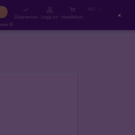
NO
Diagrammer
Logg inn
Handlekurv
Close
avex ID