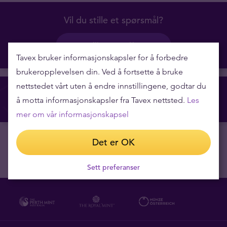
Vil du stille et spørsmål?
Still spørsmålet
Tavex bruker informasjonskapsler for å forbedre
brukeropplevelsen din. Ved å fortsette å bruke
nettstedet vårt uten å endre innstillingene, godtar du
Opprett en Tavex ID
å motta informasjonskapsler fra Tavex nettsted.
Les
mer om vår informasjonskapsel
Det er OK
Sett preferanser