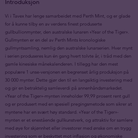
Introduksjon
Vi i Tavex har lenge samarbeidet med Perth Mint, og er glade
for å kunne tilby en av verdens finest produserte
gullbullionmynter, den australske lunaren «Year of the Tiger».
Gullmynten er en del av Perth Mints kronologiske
gullmyntsamling, nemlig den australske lunarserien. Hver mynt
i serien produseres kun én gang hvert tolvte år, i tråd med den
gamle kinesiske månekalenderen. I tillegg har den mest
populære 1 unse-versjonen en begrenset årlig produksjon på
30 000 mynter. Dette gjør den til en langsiktig investering med
og gir en betraktelig samleverdi på annenhåndsmarkedet.
«Year of the Tiger»-mynten inneholder 99,99 prosent rent gull
og er produsert med en spesiell pregingsmetode som sikrer at
myntene har en svært høy standard. «Year of the Tiger»-
mynten er et enestående gullkunstverk, og attraktiv for samlere
med øye for skjønnhet eller investorer med ønske om en trygg
investering som er beskyttet mot inflasjon og økonomiske