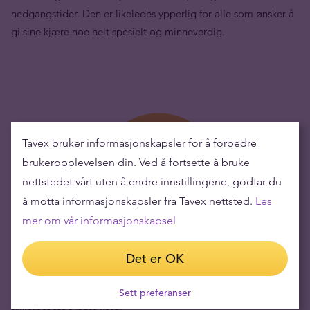
nedgangstider. Den er likeledes ypperlig for alle som ønsker å
gi sine kjære noe helt spesielt og minneverdig.
Tavex bruker informasjonskapsler for å forbedre
brukeropplevelsen din. Ved å fortsette å bruke
nettstedet vårt uten å endre innstillingene, godtar du
å motta informasjonskapsler fra Tavex nettsted.
Les
mer om vår informasjonskapsel
Det er OK
Å kjøpe gull, betyr lavere risiko og beholde verdi
Sett preferanser
Gulls verdi har de siste årene økt, noe som gjør det til en god