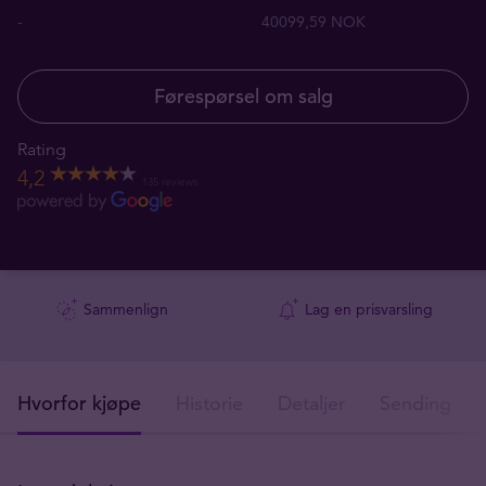
-
40099,59 NOK
Førespørsel om salg
Rating
4,2
135 reviews
Sammenlign
Lag en prisvarsling
Hvorfor kjøpe
Historie
Detaljer
Sendingsdet