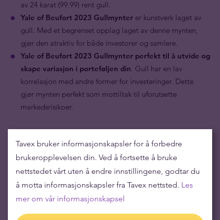
av 24 karat (99.99) rent gull.
Yale of Beufort 2023 Gullmynter
er kunstverk laget av
gull. Med et begrenset opplag laget av denne mynten,
gjør den atraktiv for både investorer og samlere.
Yale of Beufort 2023 Gullmynter perfekt til å utvide og
skape variasjon i porteføljen din
. Gull har en lav
korrelasjon med andre former for investeringer. Dette
gjør mynten perfekt som mottiltak til uforutsette
markedsrisikoer.
Tavex bruker informasjonskapsler for å forbedre
brukeropplevelsen din. Ved å fortsette å bruke
nettstedet vårt uten å endre innstillingene, godtar du
å motta informasjonskapsler fra Tavex nettsted.
Les
mer om vår informasjonskapsel