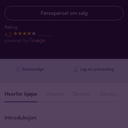
Førespørsel om salg
Rating
4,2
135 reviews
Sammenlign
Lag en prisvarsling
Hvorfor kjøpe
Historie
Detaljer
Sendingsdet
Introduksjon