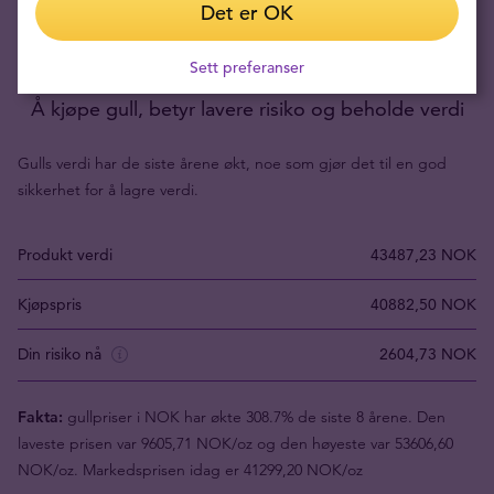
Det er OK
Sett preferanser
Å kjøpe gull, betyr lavere risiko og beholde verdi
Gulls verdi har de siste årene økt, noe som gjør det til en god
sikkerhet for å lagre verdi.
Produkt verdi
43487,23 NOK
Kjøpspris
40882,50 NOK
Din risiko nå
2604,73 NOK
Fakta:
gullpriser i NOK har økte 308.7% de siste 8 årene. Den
laveste prisen var 9605,71 NOK/oz og den høyeste var 53606,60
NOK/oz. Markedsprisen idag er 41299,20 NOK/oz