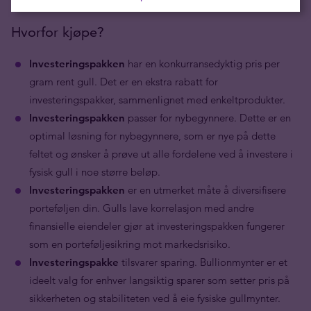
Hvorfor kjøpe?
Investeringspakken
har en konkurransedyktig pris per
gram rent gull. Det er en ekstra rabatt for
investeringspakker, sammenlignet med enkeltprodukter.
Investeringspakken
passer for nybegynnere. Dette er en
optimal løsning for nybegynnere, som er nye på dette
feltet og ønsker å prøve ut alle fordelene ved å investere i
fysisk gull i noe større beløp.
Investeringspakken
er en utmerket måte å diversifisere
porteføljen din. Gulls lave korrelasjon med andre
finansielle eiendeler gjør at investeringspakken fungerer
som en porteføljesikring mot markedsrisiko.
Investeringspakke
tilsvarer sparing. Bullionmynter er et
ideelt valg for enhver langsiktig sparer som setter pris på
sikkerheten og stabiliteten ved å eie fysiske gullmynter.