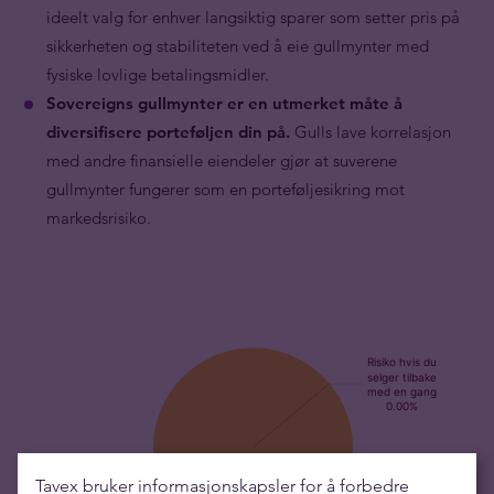
ideelt valg for enhver langsiktig sparer som setter pris på
sikkerheten og stabiliteten ved å eie gullmynter med
fysiske lovlige betalingsmidler.
Sovereigns
gullmynter er en utmerket måte å
diversifisere porteføljen din på.
Gulls lave korrelasjon
med andre finansielle eiendeler gjør at suverene
gullmynter fungerer som en porteføljesikring mot
markedsrisiko.
Tavex bruker informasjonskapsler for å forbedre