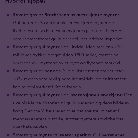
Hvorfor kjøpe?
Sovereigns er Storbritannias mest kjente mynter.
Gullherrer er Storbritannias mest kjære mynter og
likeledes en av de mest anerkjente gullbitene i verden,
som representerer gullalderen til det britiske imperiet.
Sovereigns gullmynter er likvide.
Med mer enn 700
millioner stykker preget siden 1800-tallet, støttes de
suverene gullmyntene av et dypt og flytende marked.
Sovereigns er penger.
Alle gullsuverener preget etter
1837 regnes som lovlig betalingsmiddel og er fritatt for
kapitalgevinstskatt i Storbritannia.
Sovereigns
gullmynter er internasjonalt anerkjent.
Den
rike 500-årige historien til gullsuverenen og dens bilde av
kong George V, herskeren over det største imperiet i
menneskehetens historie, støtter myntens utskiftbarhet
over hele verden.
Sovereigns
mynter tilsvarer sparing.
Gullherrer er et