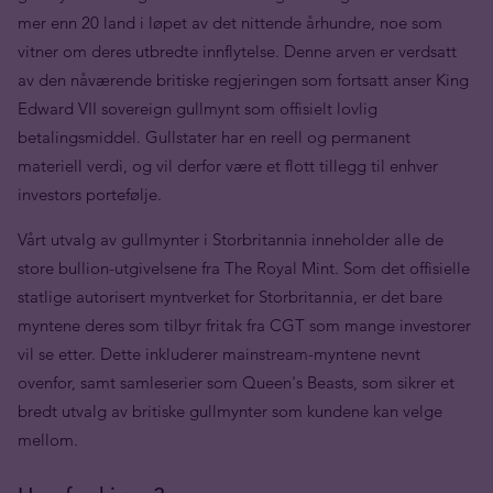
mer enn 20 land i løpet av det nittende århundre, noe som
vitner om deres utbredte innflytelse. Denne arven er verdsatt
av den nåværende britiske regjeringen som fortsatt anser King
Edward VII sovereign gullmynt som offisielt lovlig
betalingsmiddel. Gullstater har en reell og permanent
materiell verdi, og vil derfor være et flott tillegg til enhver
investors portefølje.
Vårt utvalg av gullmynter i Storbritannia inneholder alle de
store bullion-utgivelsene fra The Royal Mint. Som det offisielle
statlige autorisert myntverket for Storbritannia, er det bare
myntene deres som tilbyr fritak fra CGT som mange investorer
vil se etter. Dette inkluderer mainstream-myntene nevnt
ovenfor, samt samleserier som Queen's Beasts, som sikrer et
bredt utvalg av britiske gullmynter som kundene kan velge
mellom.