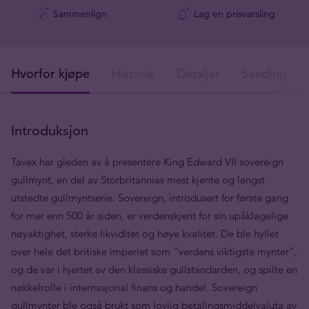
Sammenlign
Lag en prisvarsling
Hvorfor kjøpe
Historie
Detaljer
Sendingsdet
Introduksjon
Tavex har gleden av å presentere King Edward VII sovereign
gullmynt, en del av Storbritannias mest kjente og lengst
utstedte gullmyntserie. Sovereign, introdusert for første gang
for mer enn 500 år siden, er verdenskjent for sin upåklagelige
nøyaktighet, sterke likviditet og høye kvalitet. De ble hyllet
over hele det britiske imperiet som "verdens viktigste mynter",
og de var i hjertet av den klassiske gullstandarden, og spilte en
nøkkelrolle i internasjonal finans og handel. Sovereign
gullmynter ble også brukt som lovlig betalingsmiddelvaluta av