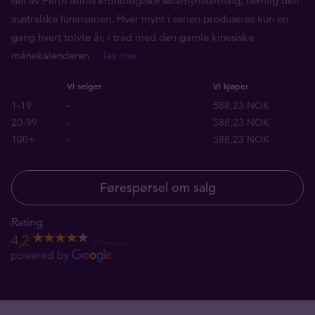
del av Perth Mints kronologiske sølvmyntsamling, nemlig den
australske lunarserien. Hver mynt i serien produseres kun én
gang hvert tolvte år, i tråd med den gamle kinesiske
månekalenderen
... les mer
Vi selger
Vi kjøper
1-19
-
588,23 NOK
20-99
-
588,23 NOK
100+
-
588,23 NOK
Førespørsel om salg
Rating
4,2
135 reviews