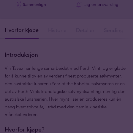
Sammenlign
Lag en prisvarsling
Hvorfor kjøpe
Historie
Detaljer
Sendingsdet
Introduksjon
Vi i Tavex har lenge samarbeidet med Perth Mint, og er glade
for å kunne tilby en av verdens finest produserte sølvmynter,
den australske lunaren «Year of the Rabbit». sølvmynten er en
del av Perth Mints kronologiske sølvmyntsamling, nemlig den
australske lunarserien. Hver mynt i serien produseres kun én
gang hvert tolvte år, i tråd med den gamle kinesiske
månekalenderen
Hvorfor kjøpe?