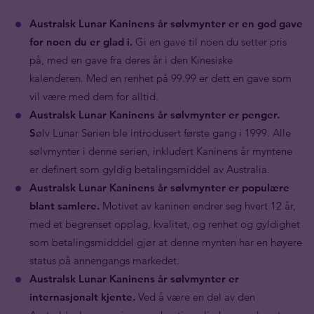
Australsk Lunar Kaninens år sølvmynter er en god gave
for noen du er glad i.
Gi en gave til noen du setter pris
på, med en gave fra deres år i den Kinesiske
kalenderen. Med en renhet på 99.99 er dett en gave som
vil være med dem for alltid.
Australsk Lunar Kaninens år sølvmynter er penger.
S
ølv Lunar Serien ble introdusert første gang i 1999. Alle
sølvmynter i denne serien, inkludert Kaninens år myntene
er definert som gyldig betalingsmiddel av Australia.
Australsk Lunar Kaninens år sølvmynter er populære
blant samlere.
Motivet av kaninen endrer seg hvert 12 år,
med et begrenset opplag, kvalitet, og renhet og gyldighet
som betalingsmidddel gjør at denne mynten har en høyere
status på annengangs markedet.
Australsk Lunar Kaninens år sølvmynter er
internasjonalt kjente.
Ved å være en del av den