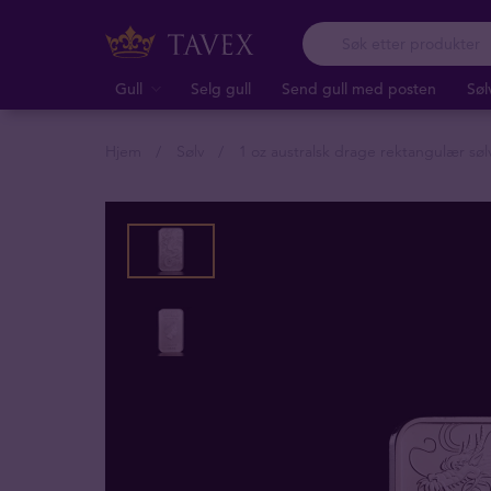
Gull
Selg gull
Send gull med posten
Søl
Hjem
Sølv
1 oz australsk drage rektangulær sølv