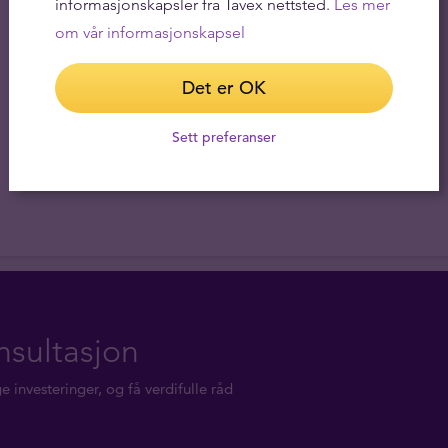
informasjonskapsler fra Tavex nettsted.
Les mer
om vår informasjonskapsel
Det er OK
Sett preferanser
nsultasjon
investeringer, og få verdifulle råd