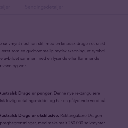
aljer
Sendingsdetaljer
 sølvmynt i bullion-stil, med en kinesisk drage i et unikt
agen æret som en guddommelig mytisk skapning, et symbol
ofte avbildet sammen med en lysende eller flammende
r vann og vær.
ustralsk Drage er penger.
Denne nye rektangulære
sk lovlig betalingsmiddel og har en pålydende verdi på
ustralsk Drage er eksklusive.
Rektangulære Dragon-
e pregbegrensninger, med maksimalt 250 000 sølvmynter