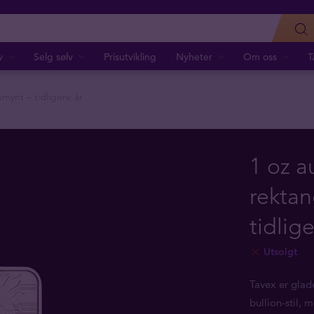
v
Selg sølv
Prisutvikling
Nyheter
Om oss
T
mynt – tidligere år
1 oz a
rektan
tidlige
Utsolgt
Tavex er glad
bullion-stil,