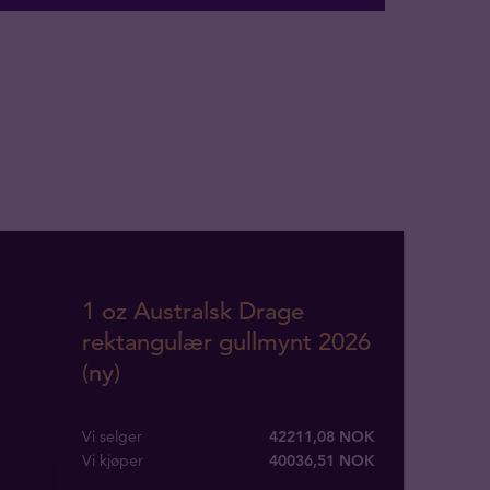
1 oz Australsk Drage
rektangulær gullmynt 2026
(ny)
Vi selger
42211,08 NOK
Vi kjøper
40036
,
51
NOK