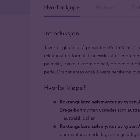
Hvorfor kjøpe
Historie
Det
Introduksjon
Tavex er glade for å presentere Perth Mints 1 oz
rektangulært format. I kinesisk kultur er dr
på makt, styrke, rikdom og hell, og den blir 
perle. Drager antas også å være herskerne ove
Hvorfor kjøpe?
Rektangulære sølvmynter av typen A
Drage-barrmynten utstedes som austral
1 australsk dollar.
Rektangulære sølvmynter av typen A
barrmynter er underlagt strenge årlig