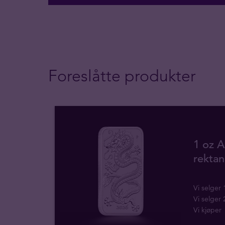
Foreslåtte produkter
1 oz A
rekta
Vi selger
Vi selger
Vi kjøper