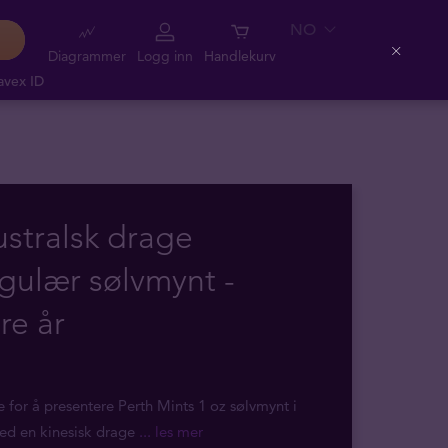
NO
Diagrammer
Logg inn
Handlekurv
Close
avex ID
ustralsk drage
gulær sølvmynt -
re år
e for å presentere Perth Mints 1 oz sølvmynt i
 med en kinesisk drage
... les mer