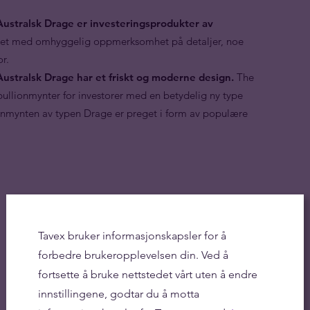
ustralsk Drage er investeringsprodukter av
get med omhyggelig oppmerksomhet på detaljer, noe
or.
ustralsk Drage har et friskt og moderne design.
The
 bullionmynter for investorer med en betydelig ny type
onmynten av typen Drage er preget i form av populære
Tavex bruker informasjonskapsler for å
forbedre brukeropplevelsen din. Ved å
fortsette å bruke nettstedet vårt uten å endre
innstillingene, godtar du å motta