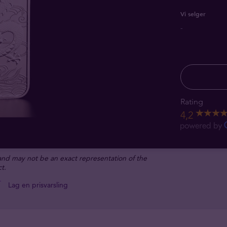
Vi selger
-
Rating
4,2
 and may not be an exact representation of the
t.
Lag en prisvarsling