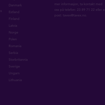
mer informasjon, ta
kontakt med
Danmark
oss
på telefon: 23 89 71 22 eller e
es
Estland
post:
tavex@tavex.no
.
Finland
Latvia
Norge
Polen
Romania
Serbia
Storbritannia
Sverige
Ungarn
Lithuania