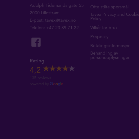
Adolph Tidemands gate 55
Ofte stilte spørsmål
2000 Lillestrøm
Tavex Privacy and Cooki
Policy
E-post:
tavex@tavex.no
Telefon: +47 23 89 71 22
Vilkår for bruk
Prispolicy
Betalingsinformasjon
Behandling av
personopplysninger
Rating
4,2
135 reviews