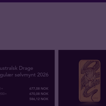
ustralsk Drage
ngulær sølvmynt 2026
 1+
677,08 NOK
 200+
670,08 NOK
586
,
12
NOK