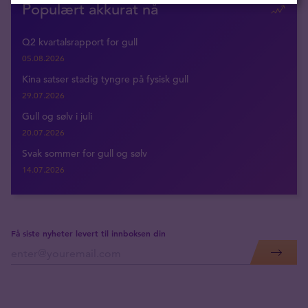
Populært akkurat nå
Q2 kvartalsrapport for gull
05.08.2026
Kina satser stadig tyngre på fysisk gull
29.07.2026
Gull og sølv i juli
20.07.2026
Svak sommer for gull og sølv
14.07.2026
Få siste nyheter levert til innboksen din