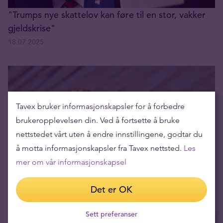
"Trumps nye skatte­lov kan føre til en stor, vakker
gjeldskrise"
18.07.2025
Tavex bruker informasjonskapsler for å forbedre
brukeropplevelsen din. Ved å fortsette å bruke
nettstedet vårt uten å endre innstillingene, godtar du
å motta informasjonskapsler fra Tavex nettsted.
Les
mer om vår informasjonskapsel
Gull sin tid i rampelyset
03.06.2025
Det er OK
Sett preferanser