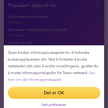
Populært akkurat nå
Q2 kvartalsrapport for gull
05.08.2026
Kina satser stadig tyngre på fysisk gull
29.07.2026
Gull og sølv i juli
20.07.2026
Tavex bruker informasjonskapsler for å forbedre
Svak sommer for gull og sølv
brukeropplevelsen din. Ved å fortsette å bruke
14.07.2026
nettstedet vårt uten å endre innstillingene, godtar du
å motta informasjonskapsler fra Tavex nettsted.
Les
mer om vår informasjonskapsel
Få siste nyheter levert til innboksen din
Det er OK
Sett preferanser