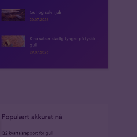
Gull og sølv i juli
20.07.2026
Kina satser stadig tyngre på fysisk
gull
29.07.2026
Populært akkurat nå
Q2 kvartalsrapport for gull