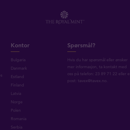
Kontor
Spørsmål?
Bulgaria
Hvis du har spørsmål eller ønsker
mer informasjon, ta
kontakt med
Danmark
oss
på telefon: 23 89 71 22 eller e
es
Estland
post:
tavex@tavex.no
.
Finland
Latvia
Norge
Polen
Romania
Serbia