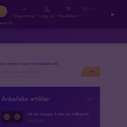
NO
Diagrammer
Logg inn
Handlekurv
Close
avex ID
siste nyheter levert til innboksen din
Anbefalte artikler
Alt du trenger å vite om milkspots
18.12.2025