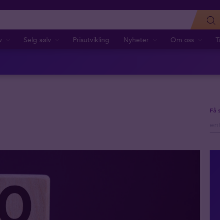
v
Selg sølv
Prisutvikling
Nyheter
Om oss
T
Få 