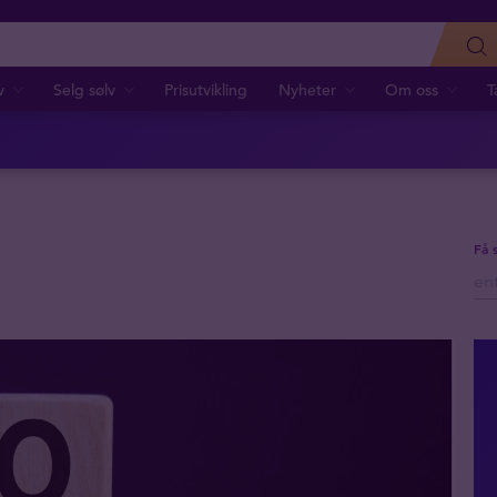
v
Selg sølv
Prisutvikling
Nyheter
Om oss
T
Få 