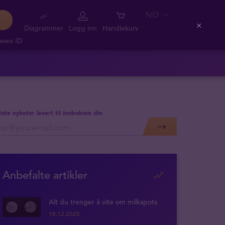
NO
Diagrammer
Logg inn
Handlekurv
Close
avex ID
siste nyheter levert til innboksen din
Anbefalte artikler
Alt du trenger å vite om milkspots
18.12.2025