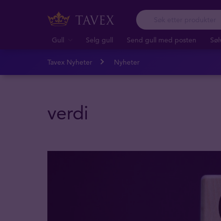
Gull
Selg gull
Send gull med posten
Søl
Tavex Nyheter
Nyheter
verdi