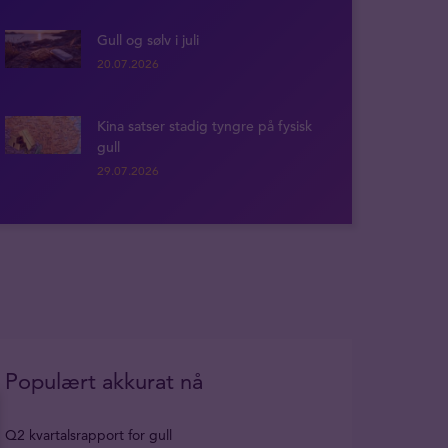
Gull og sølv i juli
20.07.2026
Kina satser stadig tyngre på fysisk
gull
29.07.2026
Populært akkurat nå
Q2 kvartalsrapport for gull