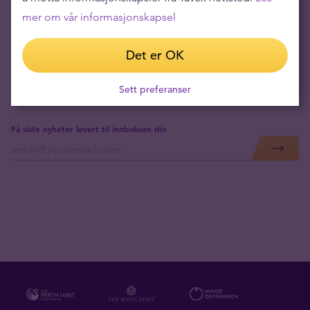
Gull og sølv i juli
mer om vår informasjonskapsel
20.07.2026
Svak sommer for gull og sølv
Det er OK
14.07.2026
Sett preferanser
Få siste nyheter levert til innboksen din