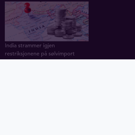
India strammer igjen
restriksjonene på sølvimport
02.07.2026
Gull
Sølv
Tavex ID
Hvor mye gull er det egentlig i
VM-pokalen?
01.07.2026