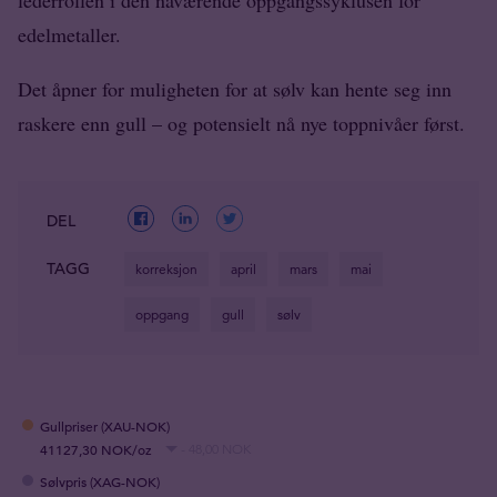
lederrollen i den nåværende oppgangssyklusen for
edelmetaller.
Det åpner for muligheten for at sølv kan hente seg inn
raskere enn gull – og potensielt nå nye toppnivåer først.
DEL
TAGG
korreksjon
april
mars
mai
oppgang
gull
sølv
Gullpriser (XAU-NOK)
41127,30 NOK/oz
- 48,00 NOK
Sølvpris (XAG-NOK)