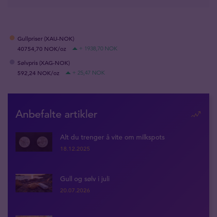
Gullpriser (XAU-NOK)
40754,70 NOK/oz
+ 1938,70 NOK
Sølvpris (XAG-NOK)
592,24 NOK/oz
+ 25,47 NOK
Anbefalte artikler
Alt du trenger å vite om milkspots
18.12.2025
Gull og sølv i juli
20.07.2026