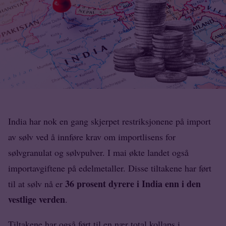
India har nok en gang skjerpet restriksjonene på import
av sølv ved å innføre krav om importlisens for
sølvgranulat og sølvpulver. I mai økte landet også
importavgiftene på edelmetaller. Disse tiltakene har ført
36 prosent dyrere i India enn i den
til at sølv nå er
vestlige verden
.
Tiltakene har også ført til en nær total kollaps i