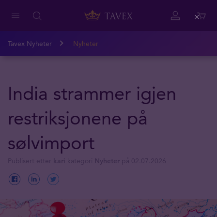
Close
Tavex Nyheter
Nyheter
India strammer igjen
restriksjonene på
sølvimport
Publisert etter
kari
kategori
Nyheter
på 02.07.2026