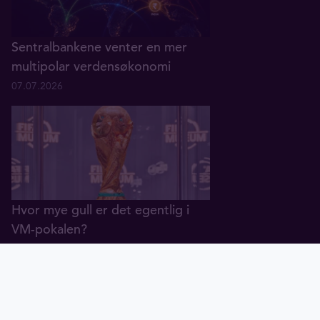
Sentralbankene venter en mer
multipolar verdensøkonomi
07.07.2026
Hvor mye gull er det egentlig i
VM-pokalen?
01.07.2026
Gull
Sølv
Tavex ID