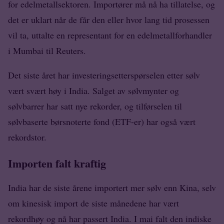
for edelmetallsektoren. Importører må nå ha tillatelse, og
det er uklart når de får den eller hvor lang tid prosessen
vil ta, uttalte en representant for en edelmetallforhandler
i Mumbai til Reuters.
Det siste året har investeringsetterspørselen etter sølv
vært svært høy i India. Salget av sølvmynter og
sølvbarrer har satt nye rekorder, og tilførselen til
sølvbaserte børsnoterte fond (ETF-er) har også vært
rekordstor.
Importen falt kraftig
India har de siste årene importert mer sølv enn Kina, selv
om kinesisk import de siste månedene har vært
rekordhøy og nå har passert India. I mai falt den indiske