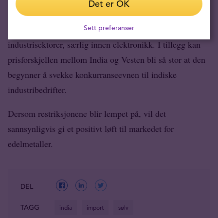
Det er OK
India på kort sikt, er det svært sannsynlig at de vil bli
Sett preferanser
lettet på lengre sikt. Sølv er vanskelig å erstatte i mange
industrisektorer, særlig innen elektronikk. I tillegg kan
prisforskjellen mellom India og Vesten bli så stor at den
begynner å svekke konkurranseevnen til indiske
industribedrifter.
Dersom restriksjonene blir lempet på, vil det
sannsynligvis gi et positivt løft til markedet for
edelmetaller.
DEL
TAGG
india
import
sølv