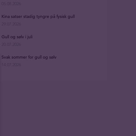
05.08.2026
Kina satser stadig tyngre på fysisk gull
29.07.2026
Gull og sølv i juli
20.07.2026
Svak sommer for gull og sølv
14.07.2026