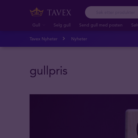
Gull
Selg gull
Send gull med posten
Søl
Tavex Nyheter
Nyheter
gullpris