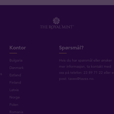
Kontor
Spørsmål?
Bulgaria
Hvis du har spørsmål eller ønsker
mer informasjon, ta
kontakt med
Danmark
oss
på telefon: 23 89 71 22 eller e
es
Estland
post:
tavex@tavex.no
.
Finland
Latvia
Norge
Polen
Romania