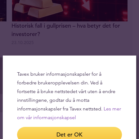
Historisk fall i gullprisen – hva betyr det for
investorer?
23.10.2025
Tavex bruker informasjonskapsler for å
forbedre brukeropplevelsen din. Ved å
fortsette å bruke nettstedet vårt uten å endre
innstillingene, godtar du å motta
informasjonskapsler fra Tavex nettsted.
Les mer
Goldman Sachs spår gullpris på opptil $4 000
om vår informasjonskapsel
20.05.2025
Det er OK