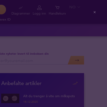
NO
Diagrammer
Logg inn
Handlekurv
Close
avex ID
siste nyheter levert til innboksen din
Anbefalte artikler
Alt du trenger å vite om milkspots
18.12.2025