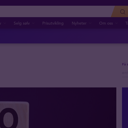
v
Selg sølv
Prisutvikling
Nyheter
Om oss
T
Få 