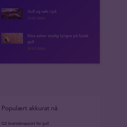
Gull og sølv i juli
20.07.2026
Kina satser stadig tyngre på fysisk
gull
29.07.2026
Populært akkurat nå
Q2 kvartalsrapport for gull