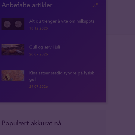
Anbefalte artikler
Alt du trenger å vite om milkspots
18.12.2025
Gull og sølv i juli
20.07.2026
Kina satser stadig tyngre på fysisk
gull
29.07.2026
Populært akkurat nå