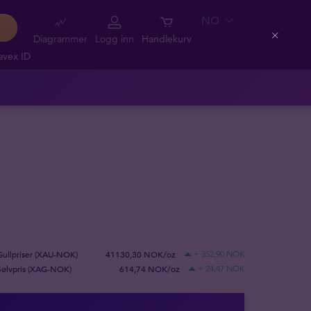
NO
Diagrammer
Logg inn
Handlekurv
Close
avex ID
Gullpriser (XAU-NOK)
41130,30 NOK/oz
+ 352,90 NOK
Sølvpris (XAG-NOK)
614,74 NOK/oz
+ 24,47 NOK