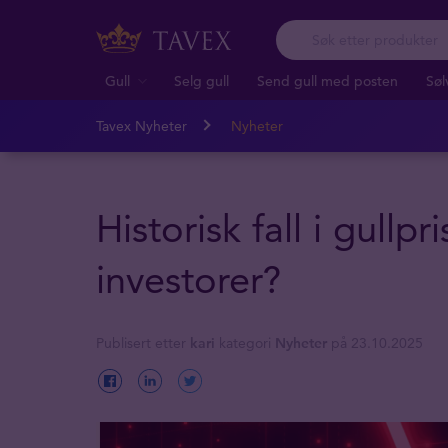
Gull
Selg gull
Send gull med posten
Søl
Tavex Nyheter
Nyheter
Historisk fall i gullp
investorer?
Publisert etter
kari
kategori
Nyheter
på 23.10.2025