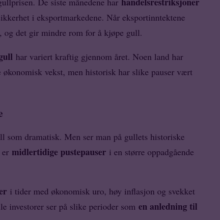
handelsrestriksjoner
gullprisen. De siste månedene har
ikkerhet i eksportmarkedene. Når eksportinntektene
, og det gir mindre rom for å kjøpe gull.
gull
har variert kraftig gjennom året. Noen land har
 økonomisk vekst, men historisk har slike pauser vært
e
all som dramatisk. Men ser man på gullets historiske
midlertidige pustepauser
e er
i en større oppadgående
er
i tider med økonomisk uro, høy inflasjon og svekket
en anledning til
elle investorer ser på slike perioder som