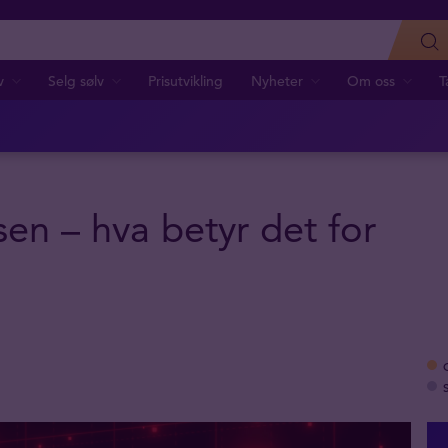
v
Selg sølv
Prisutvikling
Nyheter
Om oss
T
risen – hva betyr det for