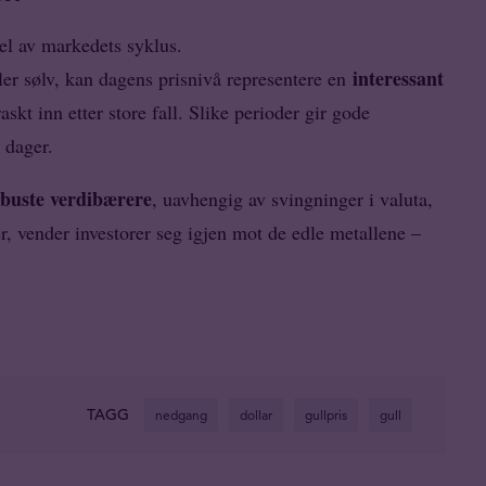
del av markedets syklus.
interessant
ller sølv, kan dagens prisnivå representere en
raskt inn etter store fall. Slike perioder gir gode
 dager.
buste verdibærere
, uavhengig av svingninger i valuta,
r, vender investorer seg igjen mot de edle metallene –
TAGG
nedgang
dollar
gullpris
gull