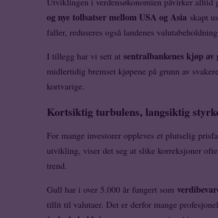
Utviklingen i verdensøkonomien påvirker alltid 
og nye tollsatser mellom USA og Asia
skapt us
faller, reduseres også landenes valutabeholdning
sentralbankenes kjøp av 
I tillegg har vi sett at
midlertidig bremset kjøpene på grunn av svakere
kortvarige.
Kortsiktig turbulens, langsiktig styrk
For mange investorer oppleves et plutselig prisf
utvikling, viser det seg at slike korreksjoner oft
trend.
verdibevar
Gull har i over 5.000 år fungert som
tillit til valutaer. Det er derfor mange profesjon