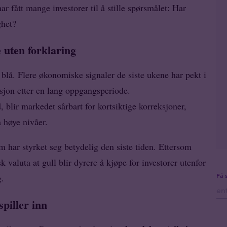
 har fått mange investorer til å stille spørsmålet: Har
ghet?
e uten forklaring
 blå. Flere økonomiske signaler de siste ukene har pekt i
sjon etter en lang oppgangsperiode.
d, blir markedet sårbart for kortsiktige korreksjoner,
 høye nivåer.
m har styrket seg betydelig den siste tiden. Ettersom
k valuta at gull blir dyrere å kjøpe for investorer utenfor
Få 
g.
piller inn