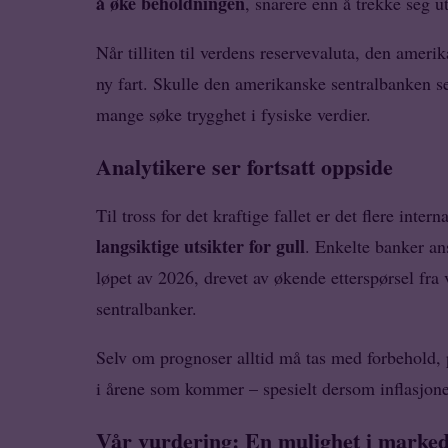
å øke beholdningen
, snarere enn å trekke seg ut
Når tilliten til verdens reservevaluta, den amerik
ny fart. Skulle den amerikanske sentralbanken sen
mange søke trygghet i fysiske verdier.
Analytikere ser fortsatt oppside
Til tross for det kraftige fallet er det flere inte
langsiktige utsikter for gull
. Enkelte banker ans
løpet av 2026, drevet av økende etterspørsel fra v
sentralbanker.
Selv om prognoser alltid må tas med forbehold, pe
i årene som kommer – spesielt dersom inflasjonen
Vår vurdering: En mulighet i marked