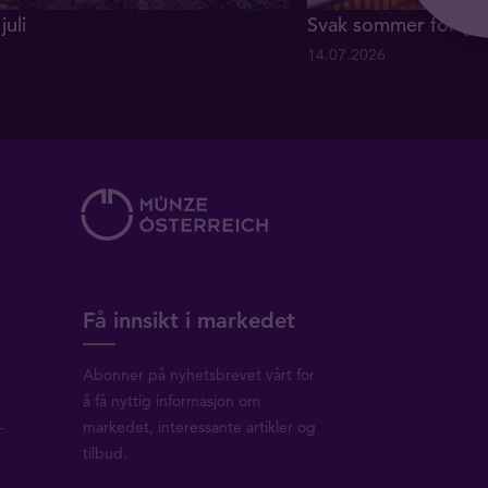
juli
Svak sommer for gul
14.07.2026
Få innsikt i markedet
Abonner på nyhetsbrevet vårt for
å få nyttig informasjon om
-
markedet, interessante artikler og
tilbud.