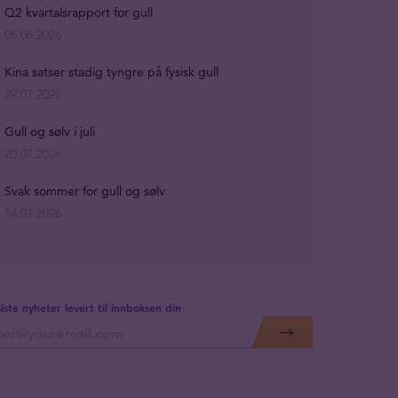
Q2 kvartalsrapport for gull
05.08.2026
Kina satser stadig tyngre på fysisk gull
29.07.2026
Gull og sølv i juli
20.07.2026
Svak sommer for gull og sølv
14.07.2026
siste nyheter levert til innboksen din