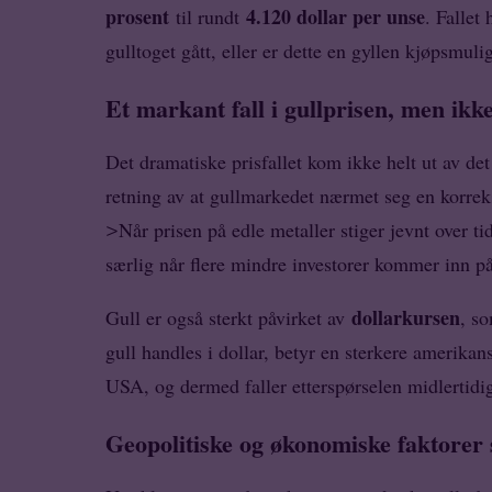
prosent
4.120 dollar per unse
til rundt
. Fallet
gulltoget gått, eller er dette en gyllen kjøpsmuli
Et markant fall i gullprisen, men ikk
Det dramatiske prisfallet kom ikke helt ut av det
retning av at gullmarkedet nærmet seg en korrek
Når prisen på edle metaller stiger jevnt over ti
>
særlig når flere mindre investorer kommer inn på
dollarkursen
Gull er også sterkt påvirket av
, so
gull handles i dollar, betyr en sterkere amerikans
USA, og dermed faller etterspørselen midlertidi
Geopolitiske og økonomiske faktorer s