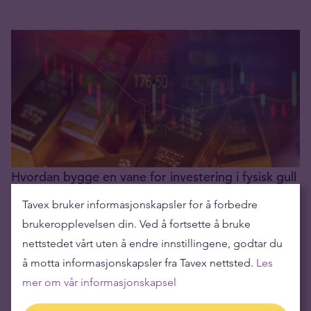
Hvordan bygge en vane for investering i fysisk gull
19.05.2025
Tavex bruker informasjonskapsler for å forbedre
brukeropplevelsen din. Ved å fortsette å bruke
nettstedet vårt uten å endre innstillingene, godtar du
å motta informasjonskapsler fra Tavex nettsted.
Les
mer om vår informasjonskapsel