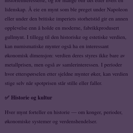
historieinteresserte, og for mange blir det etter hvert en
lidenskap. Å eie en mynt som ble preget under Napoleon
eller under den britiske imperiets storhetstid gir en annen
opplevelse enn å holde en moderne, fabrikkprodusert
gullmynt. I tillegg til den historiske og estetiske verdien,
kan numismatiske mynter også ha en interessant
økonomisk dimensjon: verdien deres styres ikke bare av
metallprisen, men også av samlerinteressen. I perioder
hvor etterspørselen etter sjeldne mynter øker, kan verdien
stige selv når spotprisen står stille eller faller.
✅
Historie og kultur
Hver mynt forteller en historie — om konger, perioder,
økonomiske systemer og verdenshendelser.