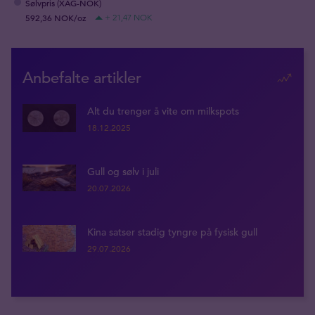
Sølvpris (XAG-NOK)
592,36 NOK/oz
+ 21,47 NOK
Anbefalte artikler
Alt du trenger å vite om milkspots
18.12.2025
Gull og sølv i juli
20.07.2026
Kina satser stadig tyngre på fysisk gull
29.07.2026