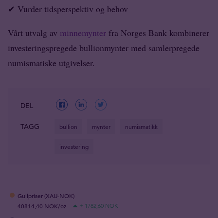
✔ Vurder tidsperspektiv og behov
Vårt utvalg av
minnemynter
fra Norges Bank kombinerer
investeringspregede bullionmynter med samlerpregede
numismatiske utgivelser.
DEL
TAGG
bullion
mynter
numismatikk
investering
Gullpriser (XAU-NOK)
40814,40 NOK/oz
+ 1782,60 NOK