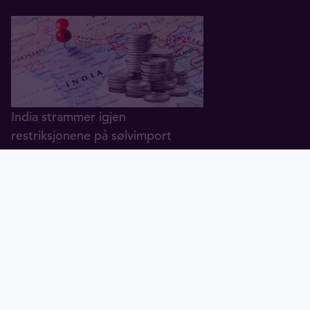
India strammer igjen
restriksjonene på sølvimport
02.07.2026
Gull
Sølv
Tavex ID
Hvor mye gull er det egentlig i
VM-pokalen?