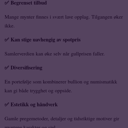
✅
Begrenset tilbud
Mange mynter finnes i svært lave opplag. Tilgangen øker
ikke.
✅
Kan stige uavhengig av spotpris
Samlerverdien kan øke selv når gullprisen faller.
✅
Diversifisering
En portefølje som kombinerer bullion og numismatikk
kan gi både trygghet og oppside.
✅
Estetikk og håndverk
Gamle pregemetoder, detaljer og tidsriktige motiver gir
myntene karakter og sjel.