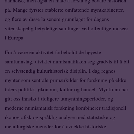
dannelse, men også en måte å forstå og bevare historien
på. Mange fyrster etablerte omfattende myntkabinetter,
og flere av disse la senere grunnlaget for dagens
vitenskapelig betydelige samlinger ved offentlige museer
i Europa.
Fra å være en aktivitet forbeholdt de høyeste
samfunnslag, utviklet numismatikken seg gradvis til å bli
en selvstendig kulturhistorisk disiplin. I dag regnes
mynter som sentrale primærkilder for forskning på eldre
tiders politikk, økonomi, kultur og handel. Myntfunn har
gitt oss innsikt i tidligere utmyntningsperioder, og
moderne numismatisk forskning kombinerer tradisjonell
ikonografisk og språklig analyse med statistiske og
metallurgiske metoder for å avdekke historiske