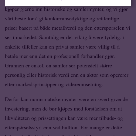
kjøper gjerne inn historiske og samlermynter, og vi gjør
vårt beste for å gi konkurransedyktige og rettferdige
priser basert på både metallverdi og den etterspørselen vi
ser i markedet. Samtidig er det viktig å være tydelig: i
enkelte tilfeller kan en privat samler være villig til å
betale mer enn det en profesjonell forhandler gjør.
Grunnen er enkel, en samler ser potensielt større
personlig eller historisk verdi enn en aktør som opererer
etter markedsprinsipper og videreomsetning.
Derfor kan numismatiske mynter være en svært givende
investering, men de bør kjøpes med forståelsen om at
likviditeten og prissettingen kan være mer
tilbuds- og
etterspørselsstyrt
enn ved bullion. For mange er dette