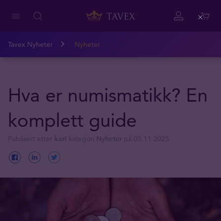
Close
Tavex Nyheter
Nyheter
Hva er numismatikk? En
komplett guide
Publisert etter
kari
kategori
Nyheter
på 05.11.2025