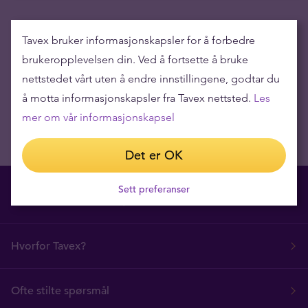
Få siste nyheter levert til innboksen din
Tavex bruker informasjonskapsler for å forbedre
brukeropplevelsen din. Ved å fortsette å bruke
nettstedet vårt uten å endre innstillingene, godtar du
å motta informasjonskapsler fra Tavex nettsted.
Les
mer om vår informasjonskapsel
Det er OK
Sett preferanser
Hvorfor Tavex?
Ofte stilte spørsmål