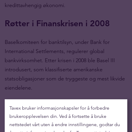
kredittavhengig økonomi.
Røtter i Finanskrisen i 2008
Baselkomiteen for banktilsyn, under Bank for
International Settlements, regulerer global
bankvirksomhet. Etter krisen i 2008 ble Basel III
introdusert, som klassifiserte amerikanske
statsobligasjoner som de tryggeste og mest likvide
eiendelene.
Økonom Tuomas Malinen forklarer at dette førte til
Tavex bruker informasjonskapsler for å forbedre
at banker i stor grad investerte i amerikanske
brukeropplevelsen din. Ved å fortsette å bruke
statsobligasjoner, og behandlet dem som likestilt
nettstedet vårt uten å endre innstillingene, godtar du
med kontanter og sentralbankreserver. Denne