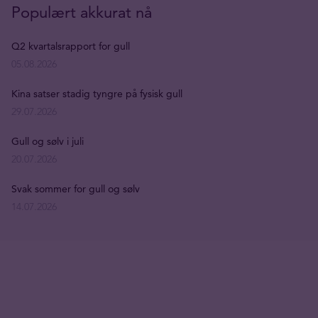
Populært akkurat nå
Q2 kvartalsrapport for gull
05.08.2026
Kina satser stadig tyngre på fysisk gull
29.07.2026
Gull og sølv i juli
20.07.2026
Svak sommer for gull og sølv
14.07.2026