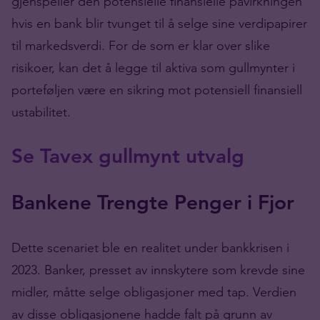
gjenspeiler den potensielle finansielle påvirkningen
hvis en bank blir tvunget til å selge sine verdipapirer
til markedsverdi. For de som er klar over slike
risikoer, kan det å legge til aktiva som gullmynter i
porteføljen være en sikring mot potensiell finansiell
ustabilitet.
Se Tavex gullmynt utvalg
Bankene Trengte Penger i Fjor
Dette scenariet ble en realitet under bankkrisen i
2023. Banker, presset av innskytere som krevde sine
midler, måtte selge obligasjoner med tap. Verdien
av disse obligasjonene hadde falt på grunn av