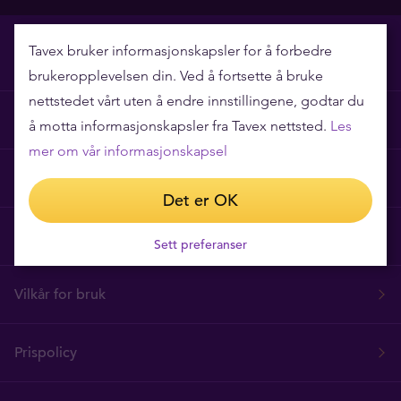
Tavex bruker informasjonskapsler for å forbedre
brukeropplevelsen din. Ved å fortsette å bruke
nettstedet vårt uten å endre innstillingene, godtar du
Hvorfor Tavex?
å motta informasjonskapsler fra Tavex nettsted.
Les
mer om vår informasjonskapsel
Ofte stilte spørsmål
Det er OK
Tavex Privacy and Cookies Policy
Sett preferanser
Vilkår for bruk
Prispolicy