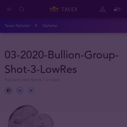
Close
Tavex Nyheter
Nyheter
03-2020-Bullion-Group-
Shot-3-LowRes
Publisert etter
tavex
7 år siden