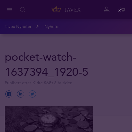
Close
Tavex Nyheter
Nyheter
pocket-watch-
1637394_1920-5
Publisert etter
Kirke Sööt
8 år siden