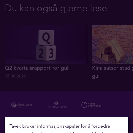
Du kan også gjerne lese
Q2 kvartalsrapport for gull
Kina satser stadi
gull
05.08.2026
29.07.2026
Hvorfor Tavex?
Tavex bruker informasjonskapsler for å forbedre