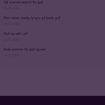
Q2 kvartalsrapport for gull
05.08.2026
Kina satser stadig tyngre på fysisk gull
29.07.2026
Gull og sølv i juli
20.07.2026
Svak sommer for gull og sølv
14.07.2026