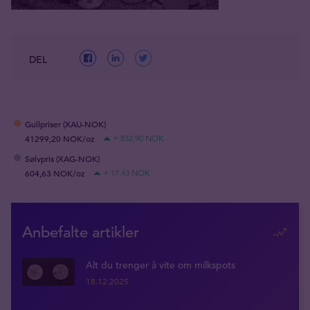
DEL
Gullpriser (XAU-NOK)
41299,20 NOK/oz
+ 832,90 NOK
Sølvpris (XAG-NOK)
604,63 NOK/oz
+ 17,43 NOK
Anbefalte artikler
Alt du trenger å vite om milkspots
18.12.2025