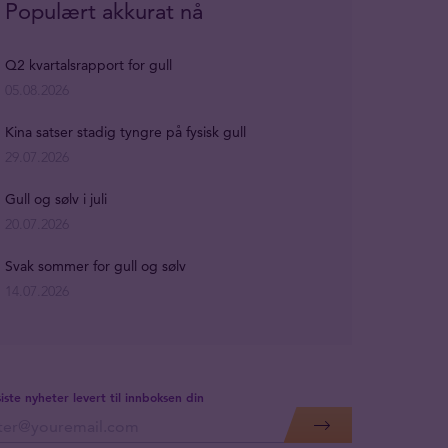
Populært akkurat nå
Q2 kvartalsrapport for gull
05.08.2026
Kina satser stadig tyngre på fysisk gull
29.07.2026
Gull og sølv i juli
20.07.2026
Svak sommer for gull og sølv
14.07.2026
siste nyheter levert til innboksen din