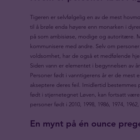
Tigeren er selvfølgelig en av de mest hovmod
til å brøle enda høyere enn monarken i dyrer
på som ambisiøse, modige og autoritære. Men
kommunisere med andre. Selv om personer f
voldsomhet, har de også et medfølende hjert
Siden vann er elementet i begynnelsen av å
Personer født i vanntigerens år er de mest e
akseptere deres feil. Imidlertid bestemmes p
født i stjernetegnet Løven, kan fortsatt være u
personer født i 2010, 1998, 1986, 1974, 1962,
En mynt på én ounce prege