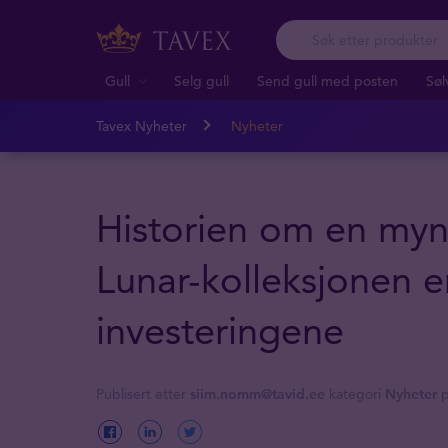
Gull
Selg gull
Send gull med posten
Søl
Tavex Nyheter
Nyheter
Historien om en mynt
Lunar-kolleksjonen e
investeringene
Publisert etter
siim.nomm@tavid.ee
kategori
Nyheter
p