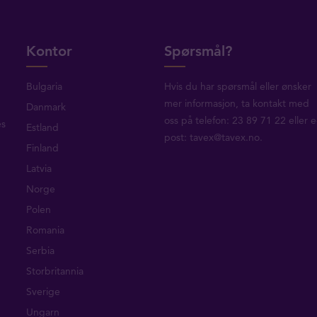
Kontor
Spørsmål?
Bulgaria
Hvis du har spørsmål eller ønsker
mer informasjon, ta
kontakt med
Danmark
oss
på telefon: 23 89 71 22 eller e
es
Estland
post:
tavex@tavex.no
.
Finland
Latvia
Norge
Polen
Romania
Serbia
Storbritannia
Sverige
Ungarn