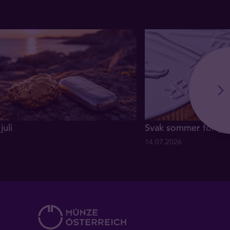
juli
Svak sommer for gul
14.07.2026