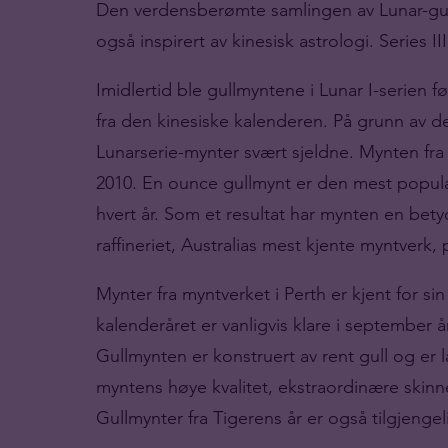
Den verdensberømte samlingen av Lunar-gullm
også inspirert av kinesisk astrologi. Series I
Imidlertid ble gullmyntene i Lunar I-serien f
fra den kinesiske kalenderen. På grunn av d
Lunarserie-mynter svært sjeldne. Mynten fra T
2010. En ounce gullmynt er den mest populæ
hvert år. Som et resultat har mynten en bety
raffineriet, Australias mest kjente myntverk,
Mynter fra myntverket i Perth er kjent for si
kalenderåret er vanligvis klare i september 
Gullmynten er konstruert av rent gull og er 
myntens høye kvalitet, ekstraordinære skinne
Gullmynter fra Tigerens år er også tilgjengeli