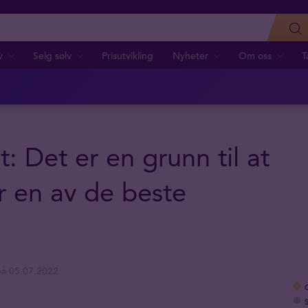
v
Selg sølv
Prisutvikling
Nyheter
Om oss
T
: Det er en grunn til at
r en av de beste
å 05.07.2022