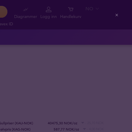
NO
Diagrammer
Logg inn
Handlekurv
Close
avex ID
Gullpriser (XAU-NOK)
40475,30 NOK/oz
- 25,70 NOK
Sølvpris (XAG-NOK)
587,77 NOK/oz
- 4,00 NOK