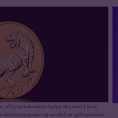
kke, vil Lunar-kalenderen hjelpe deg med å finne
ære ekstremt populær og verdifull, er gullmyntserien