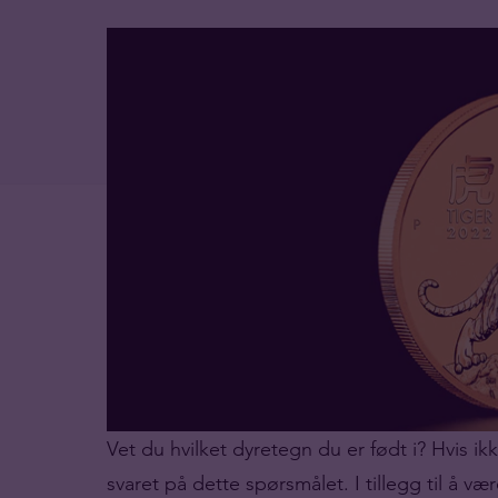
Vet du hvilket dyretegn du er født i? Hvis i
svaret på dette spørsmålet. I tillegg til å v