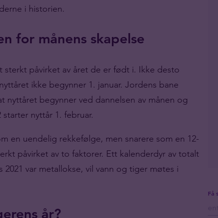
derne i historien.
gen for månens skapelse
t sterkt påvirket av året de er født i. Ikke desto
 nyttåret ikke begynner 1. januar. Jordens bane
 at nyttåret begynner ved dannelsen av månen og
 starter nyttår 1. februar.
som en uendelig rekkefølge, men snarere som en 12-
rkt påvirket av to faktorer. Ett kalenderdyr av totalt
s 2021 var metallokse, vil vann og tiger møtes i
Få 
gerens år?