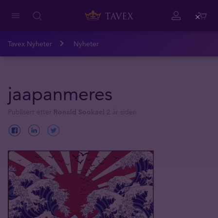
Close
Tavex Nyheter
Nyheter
jaapanmeres
Publisert etter
Ronald Sookael
2 år siden