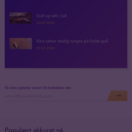
Gull og sølv i juli
20.07.2026
Kina satser stadig tyngre på fysisk gull
29.07.2026
Få siste nyheter levert til innboksen din
Populært akkurat nå