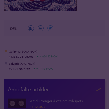
DEL
Gullpriser (XAU-NOK)
41335,70 NOK/oz
+ 684,50 NOK
Sølvpris (XAG-NOK)
604,01 NOK/oz
+ 17,93 NOK
Anbefalte artikler
Alt du trenger å vite om milkspots
18.12.2025