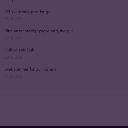
Q2 kvartalsrapport for gull
05.08.2026
Kina satser stadig tyngre på fysisk gull
29.07.2026
Gull og sølv i juli
20.07.2026
Svak sommer for gull og sølv
14.07.2026