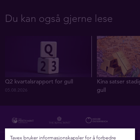
Du kan også gjerne lese
Q2 kvartalsrapport for gull
Kina satser stadi
gull
05.08.2026
29.07.2026
Tavex bruker informasjonskapsler for å forbedre