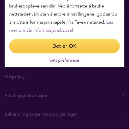
Hvorfor Tavex?
brukeropplevelsen din. Ved å fortsette å bruke
nettstedet vårt uten å endre innstillingene, godtar du
Ofte stilte spørsmål
å motta informasjonskapsler fra Tavex nettsted.
Les
mer om vår informasjonskapsel
Tavex Privacy and Cookies Policy
Det er OK
Vilkår for bruk
Sett preferanser
Prispolicy
Betalingsinformasjon
Behandling av personopplysninger