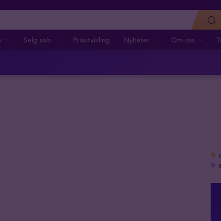
v
Selg sølv
Prisutvikling
Nyheter
Om oss
T