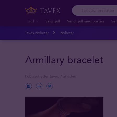
Gull
Selg gull
Send gull med posten
Søl
Tavex Nyheter
Nyheter
Armillary bracelet
Publisert etter
tavex
7 år siden