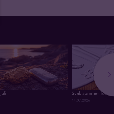
juli
Svak sommer for gul
14.07.2026