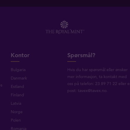
Kontor
Spørsmål?
Bulgaria
Hvis du har spørsmål eller ønsker
mer informasjon, ta
kontakt med
Danmark
oss
på telefon: 23 89 71 22 eller e
es
Estland
post:
tavex@tavex.no
.
Finland
Latvia
Norge
Polen
Romania