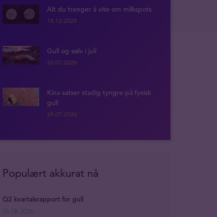
Alt du trenger å vite om milkspots
18.12.2025
Gull og sølv i juli
20.07.2026
Kina satser stadig tyngre på fysisk
gull
29.07.2026
Populært akkurat nå
Q2 kvartalsrapport for gull
05.08.2026