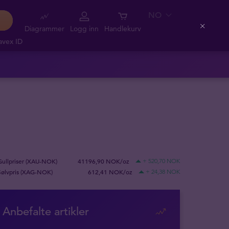
NO
Diagrammer
Logg inn
Handlekurv
Close
avex ID
Gullpriser (XAU-NOK)
41196,90 NOK/oz
+ 520,70 NOK
Sølvpris (XAG-NOK)
612,41 NOK/oz
+ 24,38 NOK
Anbefalte artikler