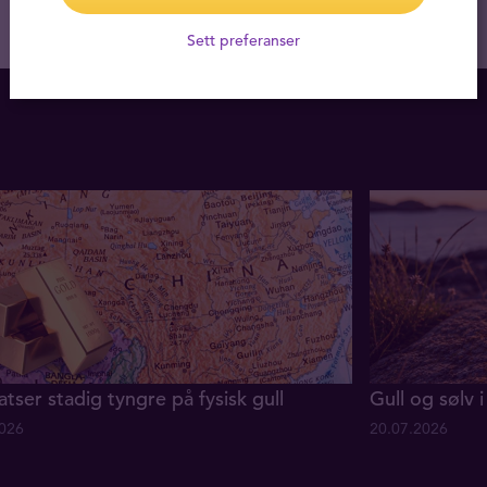
Sett preferanser
atser stadig tyngre på fysisk gull
Gull og sølv i 
2026
20.07.2026