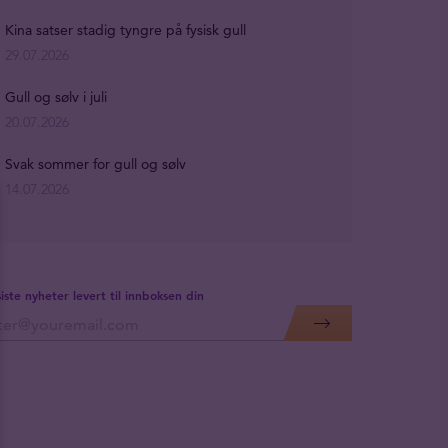
Kina satser stadig tyngre på fysisk gull
29.07.2026
Gull og sølv i juli
20.07.2026
Svak sommer for gull og sølv
14.07.2026
siste nyheter levert til innboksen din