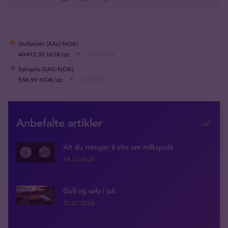
Gullpriser (XAU-NOK)
40493,30 NOK/oz
- 34,90 NOK
Sølvpris (XAG-NOK)
586,99 NOK/oz
- 5,34 NOK
Anbefalte artikler
Alt du trenger å vite om milkspots
18.12.2025
Gull og sølv i juli
20.07.2026