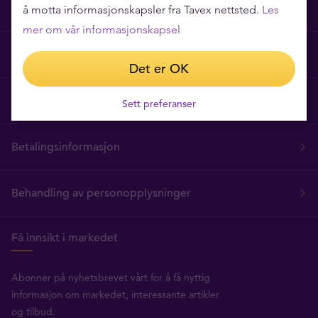
Tavex Privacy and Cookies Policy
å motta informasjonskapsler fra Tavex nettsted.
Les
mer om vår informasjonskapsel
Vilkår for bruk
Det er OK
Prispolicy
Sett preferanser
Betalingsinformasjon
Behandling av personopplysninger
Få innsikt i markedet
Abonner på nyhetsbrevet vårt for å få nyttig
informasjon om markedet, interessante artikler
og tilbud.