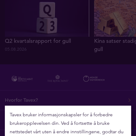
Q2 kvartalsrapport for gull
Kina satser stadi
gull
05.08.2026
29.07.2026
Hvorfor Tavex?
Tavex bruker informasjonskapsler for å forbedre
Ofte stilte spørsmål
brukeropplevelsen din. Ved å fortsette å bruke
nettstedet vårt uten å endre innstillingene, godtar du