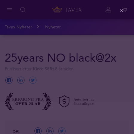
Close
Tavex Nyheter
Nyheter
25years NO black@2x
Publisert etter
Kirke Sööt
8 år siden
DEL