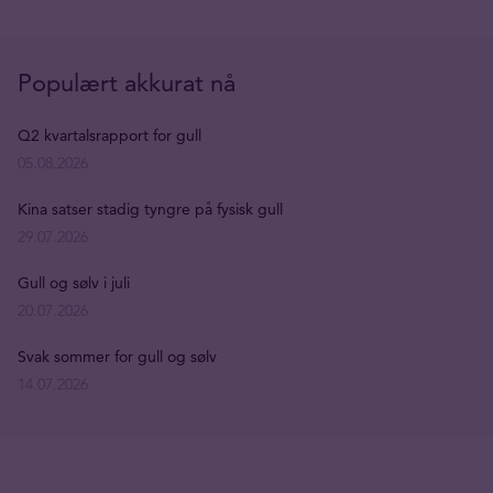
Populært akkurat nå
Q2 kvartalsrapport for gull
05.08.2026
Kina satser stadig tyngre på fysisk gull
29.07.2026
Gull og sølv i juli
20.07.2026
Svak sommer for gull og sølv
14.07.2026