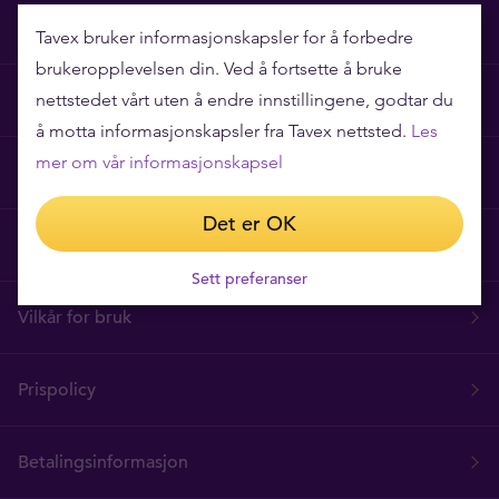
Tavex bruker informasjonskapsler for å forbedre
brukeropplevelsen din. Ved å fortsette å bruke
Hvorfor Tavex?
nettstedet vårt uten å endre innstillingene, godtar du
å motta informasjonskapsler fra Tavex nettsted.
Les
mer om vår informasjonskapsel
Ofte stilte spørsmål
Det er OK
Tavex Privacy and Cookies Policy
Sett preferanser
Vilkår for bruk
Prispolicy
Betalingsinformasjon