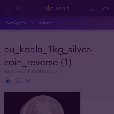
Close
Tavex Nyheter
Nyheter
au_koala_1kg_silver-
coin_reverse (1)
Publisert etter
Kirke Sööt
8 år siden