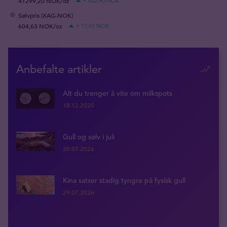
41299,20 NOK/oz
+ 832,90 NOK
Sølvpris (XAG-NOK)
604,63 NOK/oz
+ 17,43 NOK
Anbefalte artikler
Alt du trenger å vite om milkspots
18.12.2025
Gull og sølv i juli
20.07.2026
Kina satser stadig tyngre på fysisk gull
29.07.2026