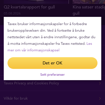
Q2 kvartalsrapport for gull
Kina satser stadi
gull
05.08.2026
29.07.2026
Tavex bruker informasjonskapsler for å forbedre
brukeropplevelsen din. Ved å fortsette å bruke
nettstedet vårt uten å endre innstillingene, godtar du
å motta informasjonskapsler fra Tavex nettsted.
Les
mer om vår informasjonskapsel
Hvorfor Tavex?
Det er OK
Ofte stilte spørsmål
Sett preferanser
Tavex Privacy and Cookies Policy
Vilkår for bruk