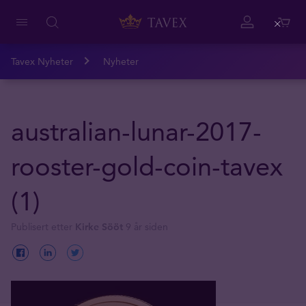
Close
Tavex Nyheter
Nyheter
australian-lunar-2017-
rooster-gold-coin-tavex
(1)
Publisert etter
Kirke Sööt
9 år siden