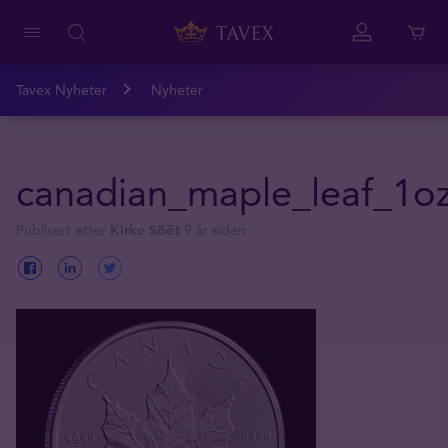
Tavex Nyheter
Nyheter
canadian_maple_leaf_1oz_
Publisert etter
Kirke Sööt
9 år siden