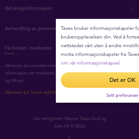
Betalingsinformasjon
Tavex bruker informasjonskapsler fo
Behandling av personopplysninger
brukeropplevelsen din. Ved å fortse
nettstedet vårt uten å endre innstil
Få innsikt i markedet
motta informasjonskapsler fra Tave
om vår informasjonskapsel
Abonner på nyhetsbrevet vårt for å få nyttig
informasjon om markedet, interessante artikler
Det er OK
og tilbud.
Abonner på Tavex nyhetsbrevet
Sett preferanser
Alle rettigheter tilhører Tavex Gull og
Sølv AS © 2026