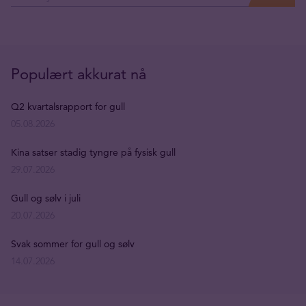
Populært akkurat nå
Q2 kvartalsrapport for gull
05.08.2026
Kina satser stadig tyngre på fysisk gull
29.07.2026
Gull og sølv i juli
20.07.2026
Svak sommer for gull og sølv
14.07.2026