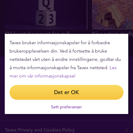
Q2 kvartalsrapport for gull
Kina satser stadi
gull
05.08.2026
Tavex bruker informasjonskapsler for å forbedre
29.07.2026
brukeropplevelsen din. Ved å fortsette å bruke
nettstedet vårt uten å endre innstillingene, godtar du
å motta informasjonskapsler fra Tavex nettsted.
Les
mer om vår informasjonskapsel
Hvorfor Tavex?
Det er OK
Sett preferanser
Ofte stilte spørsmål
Tavex Privacy and Cookies Policy