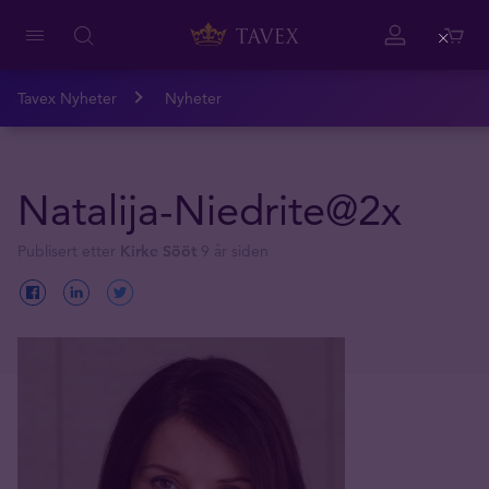
Close
Tavex Nyheter
Nyheter
Natalija-Niedrite@2x
Publisert etter
Kirke Sööt
9 år siden