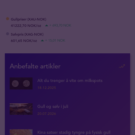
Gullpriser (XAU-NOK)
41222,70 NOK/oz
+ 693,70 NOK
Sølvpris (XAG-NOK)
601,65 NOK/oz
+ 15,01 NOK
Anbefalte artikler
Alt du trenger å vite om milkspots
18.12.2025
Gull og sølv i juli
20.07.2026
Kina satser stadig tyngre på fysisk gull