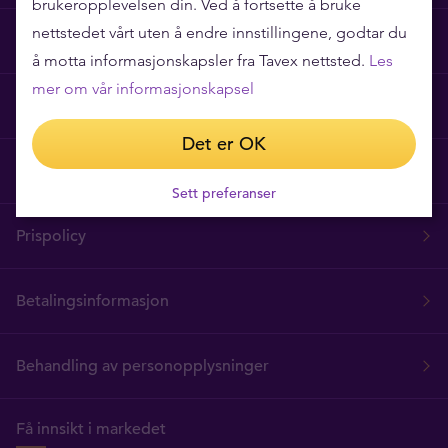
brukeropplevelsen din. Ved å fortsette å bruke
nettstedet vårt uten å endre innstillingene, godtar du
Ofte stilte spørsmål
å motta informasjonskapsler fra Tavex nettsted.
Les
mer om vår informasjonskapsel
Tavex Privacy and Cookies Policy
Det er OK
Vilkår for bruk
Sett preferanser
Prispolicy
Betalingsinformasjon
Behandling av personopplysninger
Få innsikt i markedet