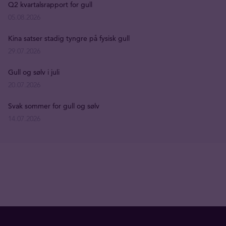
Q2 kvartalsrapport for gull
05.08.2026
Kina satser stadig tyngre på fysisk gull
29.07.2026
Gull og sølv i juli
20.07.2026
Svak sommer for gull og sølv
14.07.2026