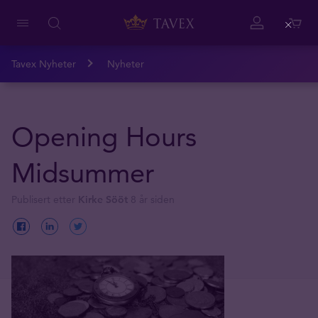
Close
Tavex Nyheter
Nyheter
Opening Hours
Midsummer
Publisert etter
Kirke Sööt
8 år siden