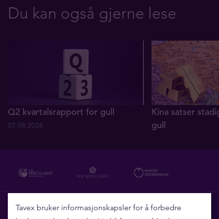
Du kan også gjerne lese
Q2 kvartalsrapport for gull
Kina satser stadi
gull
05.08.2026
29.07.2026
Hvorfor Tavex?
Tavex bruker informasjonskapsler for å forbedre