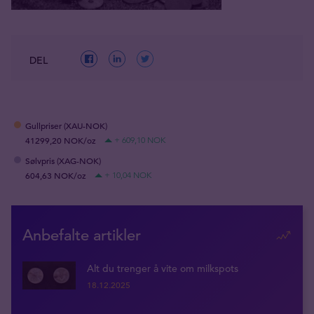
DEL
Gullpriser (XAU-NOK)
41299,20 NOK/oz
+ 609,10 NOK
Sølvpris (XAG-NOK)
604,63 NOK/oz
+ 10,04 NOK
Anbefalte artikler
Alt du trenger å vite om milkspots
18.12.2025