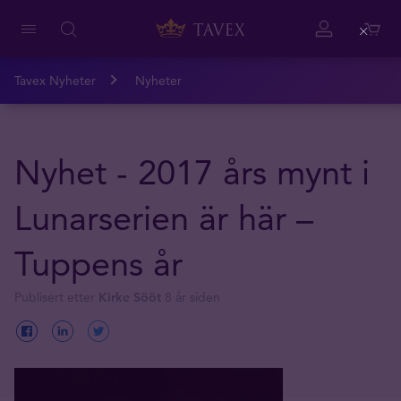
Close
Tavex Nyheter
Nyheter
Nyhet - 2017 års mynt i
Lunarserien är här –
Tuppens år
Publisert etter
Kirke Sööt
8 år siden