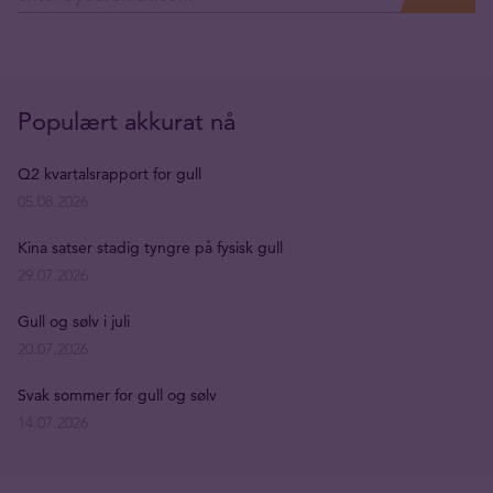
Populært akkurat nå
Q2 kvartalsrapport for gull
05.08.2026
Kina satser stadig tyngre på fysisk gull
29.07.2026
Gull og sølv i juli
20.07.2026
Svak sommer for gull og sølv
14.07.2026