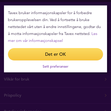
Tavex bruker informasjonskapsler for å forbedre
brukeropplevelsen din. Ved å fortsette å bruke
nettstedet vårt uten å endre innstillingene, godtar du
Hvorfor Tavex?
å motta informasjonskapsler fra Tavex nettsted.
Les
mer om vår informasjonskapsel
Ofte stilte spørsmål
Det er OK
Tavex Privacy and Cookies Policy
Sett preferanser
Vilkår for bruk
Prispolicy