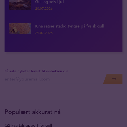
Gull og sølv i juli
20.07.2026
Kina satser stadig tyngre på fysisk gull
29.07.2026
Få siste nyheter levert til innboksen din
Populært akkurat nå
Q2 kvartalsrapport for gull