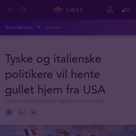
Close
Tavex Nyheter
Nyheter
Tyske og italienske
politikere vil hente
gullet hjem fra USA
Publisert etter
kari
kategori
Nyheter
på 02.07.2025