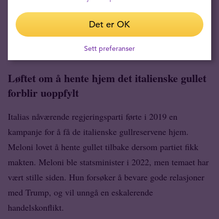
oppbevares uten risiko for tredjepartsintervensjon
,» sa
han. «
I en krisesituasjon er det ikke bare juridiske
Det er OK
rettigheter som teller – det viktigste er hvem som fysisk
Sett preferanser
har gullet
.»
Løftet om å hente hjem det italienske gullet
forblir uoppfylt
Italias nåværende regjeringsparti førte i 2019 en
kampanje for å få de italienske gullreservene hjem.
Meloni lovet å hente gullet tilbake dersom partiet fikk
makten. Meloni ble statsminister i 2022, men temaet har
vært stille siden. Hun forsøker å bevare gode relasjoner
med Trump, og vil unngå en eskalerende
handelskonflikt.