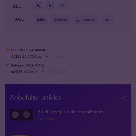
DEL
TAGG
italia
tyskland
gullreserver
usa
Gullpriser (XAU-NOK)
41299,20 NOK/oz
+ 813,60 NOK
Sølvpris (XAG-NOK)
604,63 NOK/oz
+ 17,15 NOK
Anbefalte artikler
Alt du trenger å vite om milkspots
18.12.2025