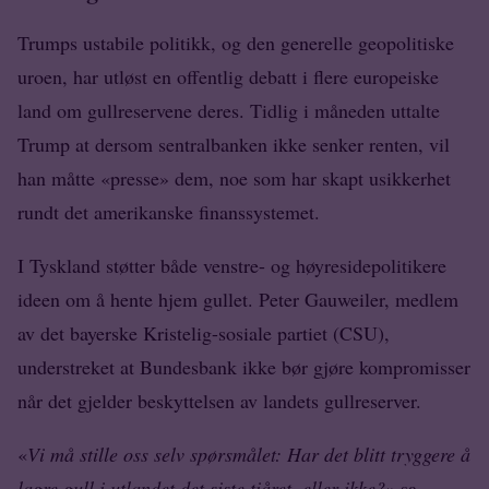
Trumps ustabile politikk, og den generelle geopolitiske
uroen, har utløst en offentlig debatt i flere europeiske
land om gullreservene deres. Tidlig i måneden uttalte
Trump at dersom sentralbanken ikke senker renten, vil
han måtte «presse» dem, noe som har skapt usikkerhet
rundt det amerikanske finanssystemet.
I Tyskland støtter både venstre- og høyresidepolitikere
ideen om å hente hjem gullet. Peter Gauweiler, medlem
av det bayerske Kristelig-sosiale partiet (CSU),
understreket at Bundesbank ikke bør gjøre kompromisser
når det gjelder beskyttelsen av landets gullreserver.
«
Vi må stille oss selv spørsmålet: Har det blitt tryggere å
lagre gull i utlandet det siste tiåret, eller ikke?»
sa