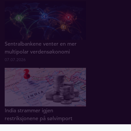
Sentralbankene venter en mer
multipolar verdensøkonomi
07.07.2026
India strammer igjen
restriksjonene på sølvimport
02.07.2026