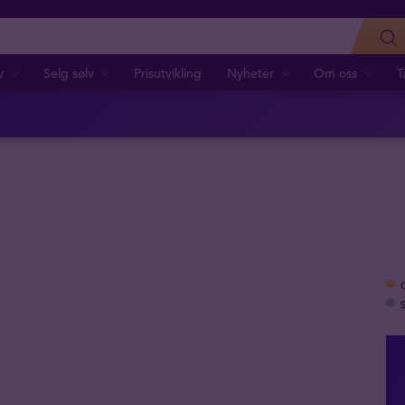
v
Selg sølv
Prisutvikling
Nyheter
Om oss
T