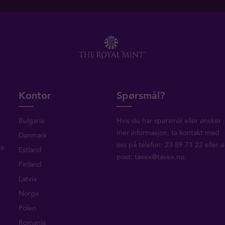
Kontor
Spørsmål?
Bulgaria
Hvis du har spørsmål eller ønsker
mer informasjon, ta
kontakt med
Danmark
oss
på telefon: 23 89 71 22 eller e
es
Estland
post:
tavex@tavex.no
.
Finland
Latvia
Norge
Polen
Romania