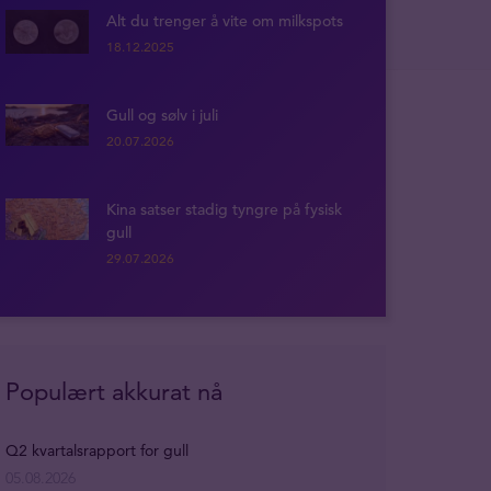
Alt du trenger å vite om milkspots
18.12.2025
Gull og sølv i juli
20.07.2026
Kina satser stadig tyngre på fysisk
gull
29.07.2026
Populært akkurat nå
Q2 kvartalsrapport for gull
05.08.2026