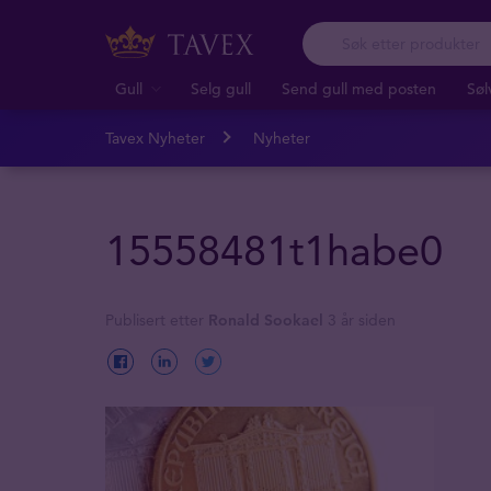
Gull
Selg gull
Send gull med posten
Søl
Tavex Nyheter
Nyheter
15558481t1habe0
Publisert etter
Ronald Sookael
3 år siden