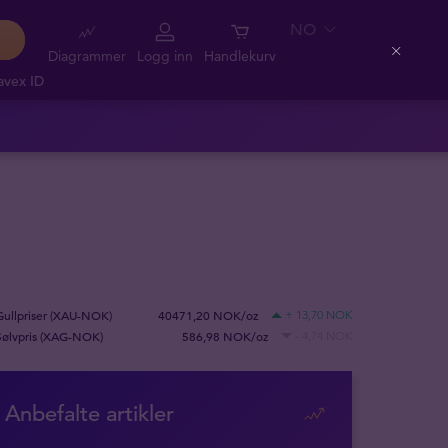
NO
Diagrammer
Logg inn
Handlekurv
Close
avex ID
Gullpriser (XAU-NOK)
40471,20 NOK/oz
+ 13,70 NOK
Sølvpris (XAG-NOK)
586,98 NOK/oz
- 4,74 NOK
Anbefalte artikler