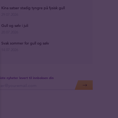
Kina satser stadig tyngre på fysisk gull
29.07.2026
Gull og sølv i juli
20.07.2026
Svak sommer for gull og sølv
14.07.2026
siste nyheter levert til innboksen din