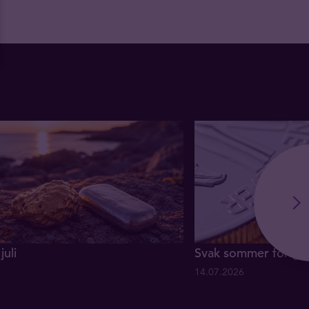
juli
Svak sommer for gul
14.07.2026