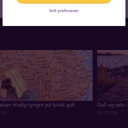
Sett preferanser
atser stadig tyngre på fysisk gull
Gull og sølv i 
2026
20.07.2026