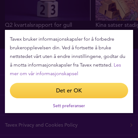
Q2 kvartalsrapport for gull
Kina satser stadi
gull
05.08.2026
Tavex bruker informasjonskapsler for å forbedre
29.07.2026
brukeropplevelsen din. Ved å fortsette å bruke
nettstedet vårt uten å endre innstillingene, godtar du
å motta informasjonskapsler fra Tavex nettsted.
Les
mer om vår informasjonskapsel
Hvorfor Tavex?
Det er OK
Ofte stilte spørsmål
Sett preferanser
Tavex Privacy and Cookies Policy