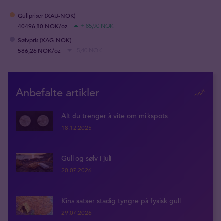
Gullpriser (XAU-NOK)
40496,80 NOK/oz
+ 85,90 NOK
Sølvpris (XAG-NOK)
586,26 NOK/oz
- 5,40 NOK
Anbefalte artikler
Alt du trenger å vite om milkspots
18.12.2025
Gull og sølv i juli
20.07.2026
Kina satser stadig tyngre på fysisk gull
29.07.2026