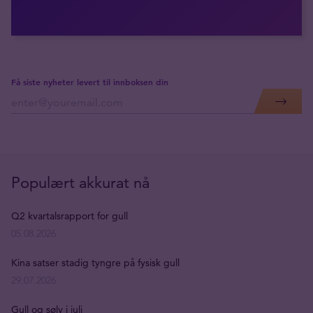
Få siste nyheter levert til innboksen din
Populært akkurat nå
Q2 kvartalsrapport for gull
05.08.2026
Kina satser stadig tyngre på fysisk gull
29.07.2026
Gull og sølv i juli