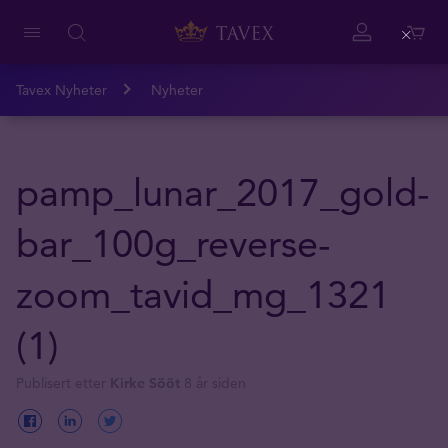
Close
Tavex Nyheter
Nyheter
pamp_lunar_2017_gold-
bar_100g_reverse-
zoom_tavid_mg_1321
(1)
Publisert etter
Kirke Sööt
8 år siden