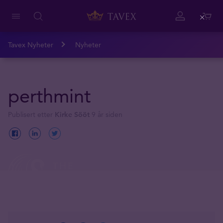
Close
Tavex Nyheter
Nyheter
perthmint
Publisert etter
Kirke Sööt
9 år siden