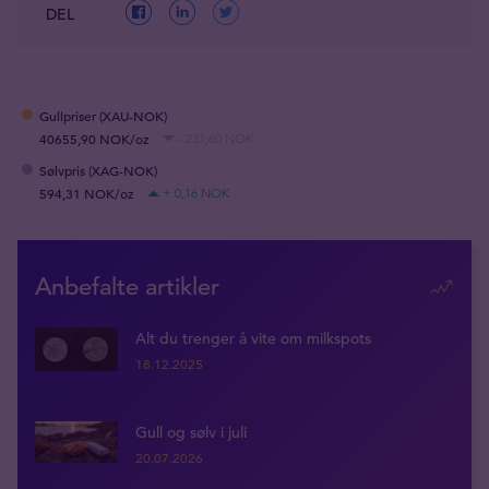
DEL
Gullpriser (XAU-NOK)
40655,90 NOK/oz
- 231,60 NOK
Sølvpris (XAG-NOK)
594,31 NOK/oz
+ 0,16 NOK
Anbefalte artikler
Alt du trenger å vite om milkspots
18.12.2025
Gull og sølv i juli
20.07.2026