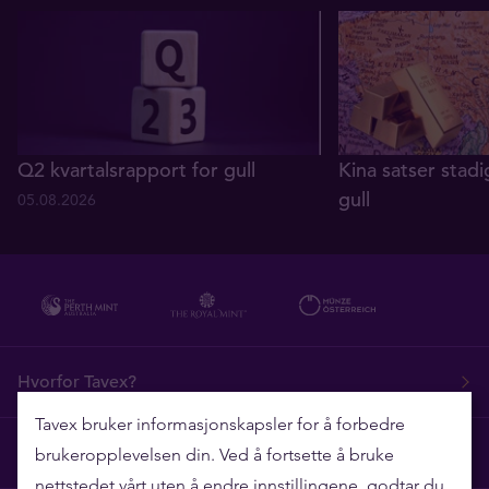
Q2 kvartalsrapport for gull
Kina satser stadi
gull
05.08.2026
29.07.2026
Hvorfor Tavex?
Tavex bruker informasjonskapsler for å forbedre
Ofte stilte spørsmål
brukeropplevelsen din. Ved å fortsette å bruke
nettstedet vårt uten å endre innstillingene, godtar du