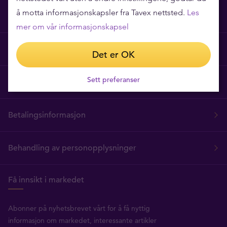
å motta informasjonskapsler fra Tavex nettsted.
Les
Tavex Privacy and Cookies Policy
mer om vår informasjonskapsel
Vilkår for bruk
Det er OK
Sett preferanser
Prispolicy
Betalingsinformasjon
Behandling av personopplysninger
Få innsikt i markedet
Abonner på nyhetsbrevet vårt for å få nyttig
informasjon om markedet, interessante artikler