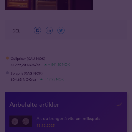
DEL
Gullpriser (XAU-NOK)
41299,20 NOK/oz
+ 841,30 NOK
Sølvpris (XAG-NOK)
604,63 NOK/oz
+ 17,95 NOK
Anbefalte artikler
Alt du trenger å vite om milkspots
18.12.2025