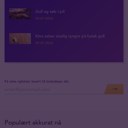
Gull og sølv i juli
20.07.2026
Kina satser stadig tyngre på fysisk gull
29.07.2026
Få siste nyheter levert til innboksen din
Populært akkurat nå