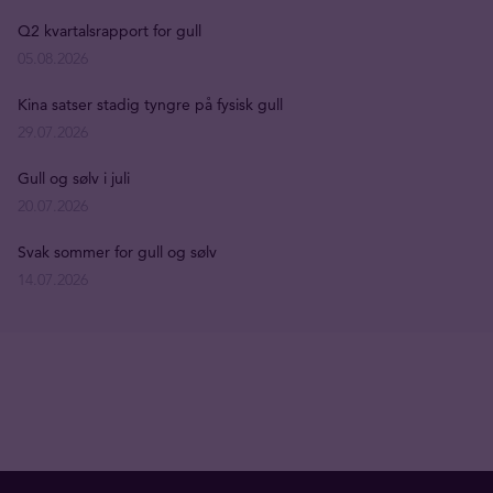
Q2 kvartalsrapport for gull
05.08.2026
Kina satser stadig tyngre på fysisk gull
29.07.2026
Gull og sølv i juli
20.07.2026
Svak sommer for gull og sølv
14.07.2026