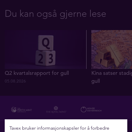
Du kan også gjerne lese
Q2 kvartalsrapport for gull
Kina satser stadi
gull
05.08.2026
29.07.2026
Tavex bruker informasjonskapsler for å forbedre
Hvorfor Tavex?