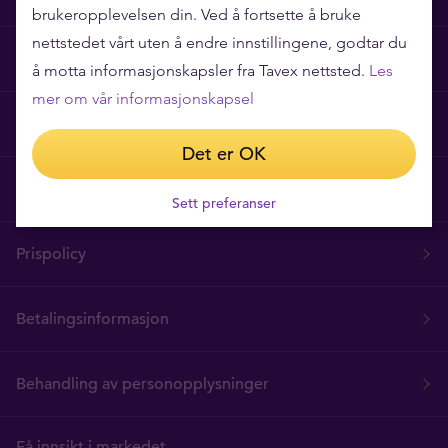
brukeropplevelsen din. Ved å fortsette å bruke
nettstedet vårt uten å endre innstillingene, godtar du
Ofte stilte spørsmål
å motta informasjonskapsler fra Tavex nettsted.
Les
mer om vår informasjonskapsel
Tavex Privacy and Cookies Policy
Det er OK
Vilkår for bruk
Sett preferanser
Prispolicy
Betalingsinformasjon
Behandling av personopplysninger
Få innsikt i markedet