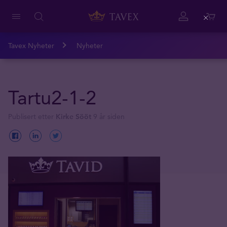
Close
Tavex Nyheter
Nyheter
Tartu2-1-2
Publisert etter
Kirke Sööt
9 år siden